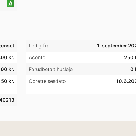
ænset
Ledig fra
1. september 20
800 kr.
Aconto
250 k
00 kr.
Forudbetalt husleje
0 
450 kr.
Oprettelsesdato
10.6.20
40213