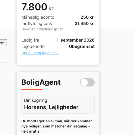
7.800
kr
Månedlig aconto
250 kr.
Indflytningspris
31.450 kr.
Hvad er indflytningspris?
Ledig fra
1. september 2026
em
Lejeperiode
Ubegrænset
Har du brug for et lån?
BoligAgent
Din søgning:
 
Horsens, Lejligheder
Du modtager en e-mail, når der kommer
nye boliger, som matcher din søgning -
helt gratis!