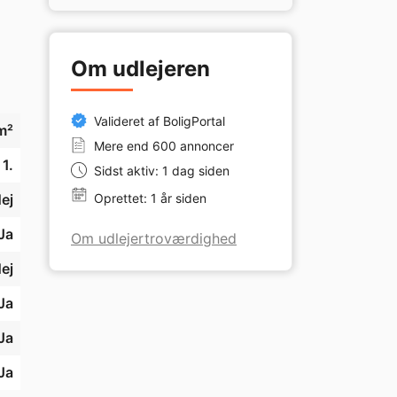
de 
Om udlejeren
. 
Valideret af BoligPortal
m²
Mere end 600 annoncer
1.
Sidst aktiv: 1 dag siden
ej
Oprettet: 1 år siden
Ja
Om udlejertroværdighed
ej
Ja
Ja
Ja