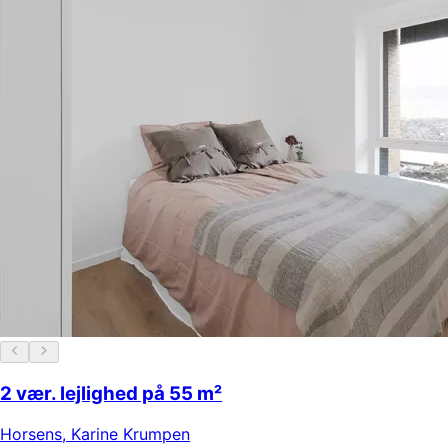
2 vær. lejlighed på 55 m²
Horsens
,
Karine Krumpen