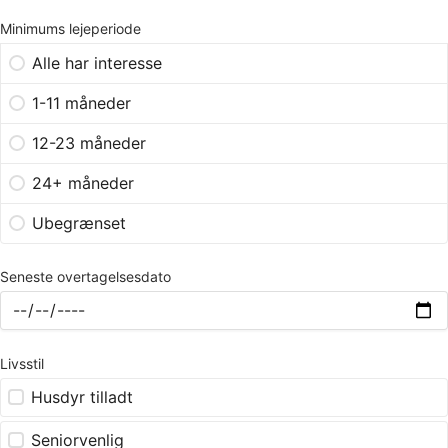
Minimums lejeperiode
Alle har interesse
1-11 måneder
12-23 måneder
24+ måneder
Ubegrænset
Seneste overtagelsesdato
Livsstil
Husdyr tilladt
Seniorvenlig