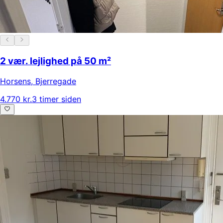
2 vær. lejlighed på 50 m²
Horsens
,
Bjerregade
4.770 kr.
3 timer siden