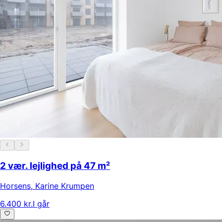
2 vær. lejlighed på 47 m²
Horsens
,
Karine Krumpen
6.400 kr.
I går