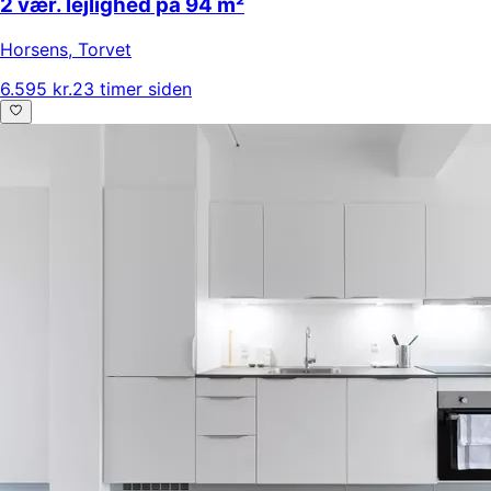
2 vær. lejlighed på 94 m²
Horsens
,
Torvet
6.595 kr.
23 timer siden