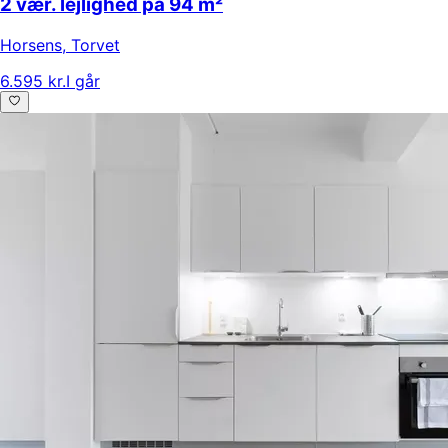
2 vær. lejlighed på 94 m²
Horsens
,
Torvet
6.595 kr.
I går