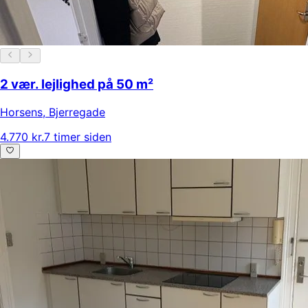
2 vær. lejlighed på 50 m²
Horsens
,
Bjerregade
4.770 kr.
7 timer siden