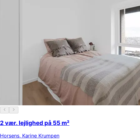
2 vær. lejlighed på 55 m²
Horsens
,
Karine Krumpen