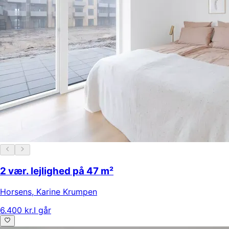
2 vær. lejlighed på 47 m²
Horsens
,
Karine Krumpen
6.400 kr.
I går