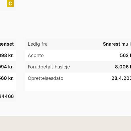
ænset
Ledig fra
Snarest muli
998 kr.
Aconto
562 k
994 kr.
Forudbetalt husleje
8.006 k
60 kr.
Oprettelsesdato
28.4.20
24466