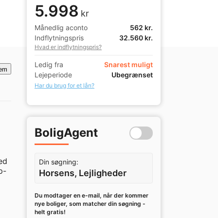
5.998
kr
Månedlig aconto
562 kr.
Indflytningspris
32.560 kr.
Hvad er indflytningspris?
Ledig fra
Snarest muligt
em
Lejeperiode
Ubegrænset
Har du brug for et lån?
BoligAgent
d 
Din søgning:
p-
Horsens, Lejligheder
Du modtager en e-mail, når der kommer
nye boliger, som matcher din søgning -
helt gratis!