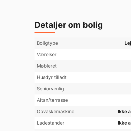
Trappevask, vask/tørretumbler og kold vand e
Husdyr tilladt under særlige vilkår, forhør
Detaljer om bolig
Boligtype
Le
Værelser
Møbleret
Husdyr tilladt
Seniorvenlig
Altan/terrasse
Opvaskemaskine
Ikke 
Ladestander
Ikke 