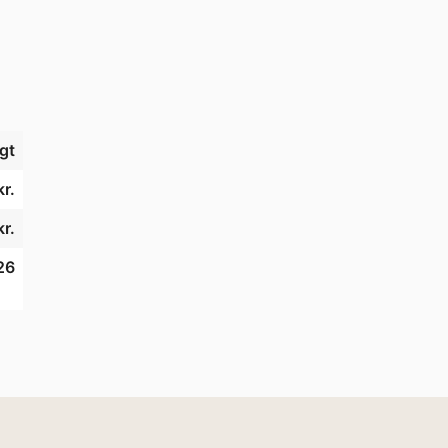
gt
r.
r.
26