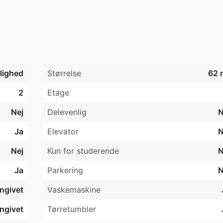
r inkluderet i huslejen.

 nærmere på kontoret. 
jlighed
Størrelse
62 
2
Etage
Nej
Delevenlig
N
Ja
Elevator
N
Nej
Kun for studerende
N
Ja
Parkering
N
angivet
Vaskemaskine
angivet
Tørretumbler