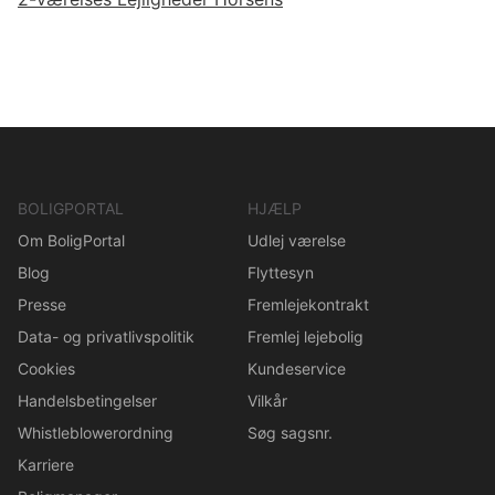
BOLIGPORTAL
HJÆLP
Om BoligPortal
Udlej værelse
Blog
Flyttesyn
Presse
Fremlejekontrakt
Data- og privatlivspolitik
Fremlej lejebolig
Cookies
Kundeservice
Handelsbetingelser
Vilkår
Whistleblowerordning
Søg sagsnr.
Karriere