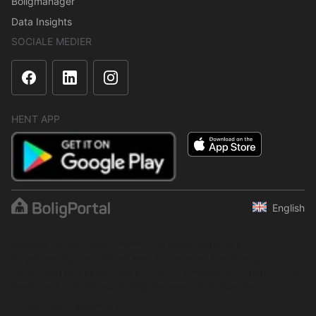
Boligmanager
Data Insights
SOCIALE MEDIER
HENT APP
English
Indholdet er beskyttet i henhold til ophavsretsloven.
Regelmæssig, systematisk eller kontinuerlig indsamling,
opbevaring og enhver anden form for kompilering af data er ikke
tilladt uden udtrykkelig skriftlig tilladelse fra BoligPortal.
© 2001–2026 BoligPortal