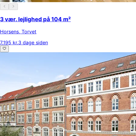
3 vær. lejlighed på 104 m²
Horsens
,
Torvet
7.195 kr.
3 dage siden