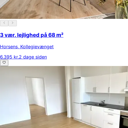
3 vær. lejlighed på 68 m²
Horsens
,
Kollegievænget
6.395 kr.
2 dage siden