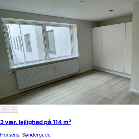
3 vær. lejlighed på 114 m²
Horsens
,
Søndergade