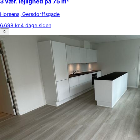
3 vær. lejlighed på 75 m²
Horsens
,
Gersdorffsgade
6.698 kr.
4 dage siden