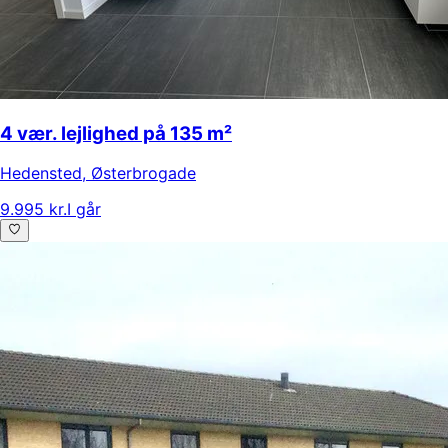
4 vær. lejlighed på 135 m²
Hedensted
,
Østerbrogade
9.995 kr.
I går