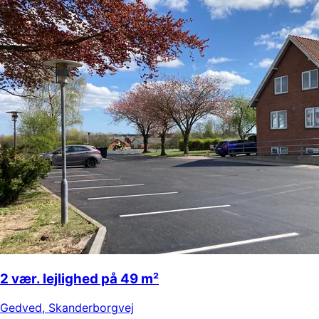
2 vær. lejlighed på 49 m²
Gedved
,
Skanderborgvej