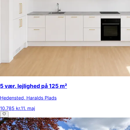
5 vær. lejlighed på 125 m²
Hedensted
,
Haralds Plads
10.785 kr.
11. maj