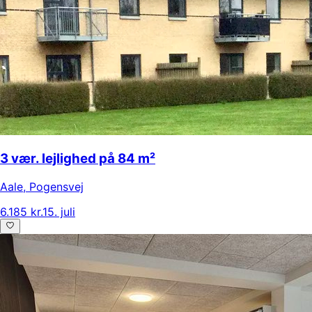
3 vær. lejlighed på 84 m²
Aale
,
Pogensvej
6.185 kr.
15. juli