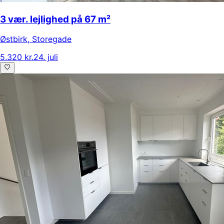
3 vær. lejlighed på 67 m²
Østbirk
,
Storegade
5.320 kr.
24. juli