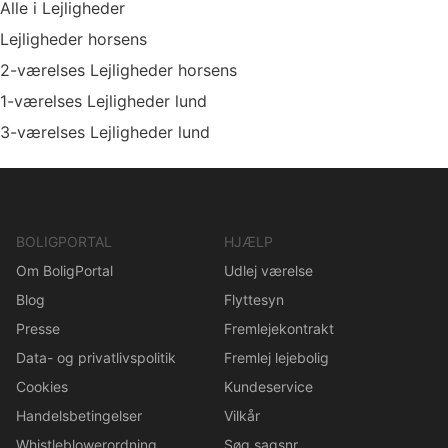
Alle i Lejligheder
Lejligheder horsens
2-værelses Lejligheder horsens
1-værelses Lejligheder lund
3-værelses Lejligheder lund
BOLIGPORTAL
HJÆLP
Om BoligPortal
Udlej værelse
Blog
Flyttesyn
Presse
Fremlejekontrakt
Data- og privatlivspolitik
Fremlej lejebolig
Cookies
Kundeservice
Handelsbetingelser
Vilkår
Whistleblowerordning
Søg sagsnr.