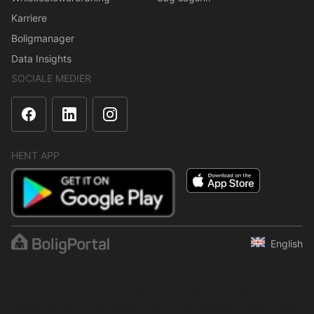
Karriere
Boligmanager
Data Insights
SOCIALE MEDIER
HENT APP
English
Indholdet er beskyttet i henhold til ophavsretsloven.
Regelmæssig, systematisk eller kontinuerlig indsamling,
opbevaring og enhver anden form for kompilering af data er ikke