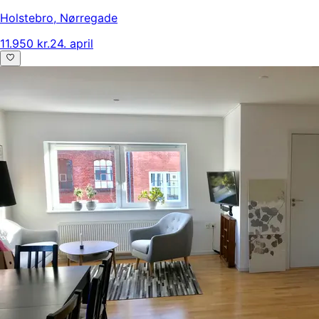
Holstebro
,
Nørregade
11.950 kr.
24. april