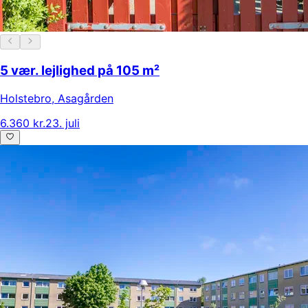
5 vær. lejlighed på 105 m²
Holstebro
,
Asagården
6.360 kr.
23. juli