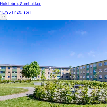
Holstebro
,
Stenbukken
11.795 kr.
20. april