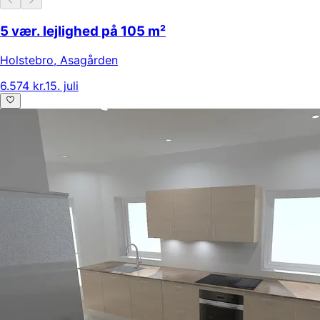
5 vær. lejlighed på 105 m²
Holstebro
,
Asagården
6.574 kr.
15. juli