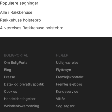
Populære søgninger
Alle i Rækkehuse
Rækkehuse holstebro
4-værelses Rækkehuse holstebro
BOLIGPORTAL
HJÆLP
Om BoligPortal
Udlej værelse
Blog
Flyttesyn
Presse
Fremlejekontrakt
Data- og privatlivspolitik
Fremlej lejebolig
Cookies
Kundeservice
Handelsbetingelser
Vilkår
Whistleblowerordning
Søg sagsnr.