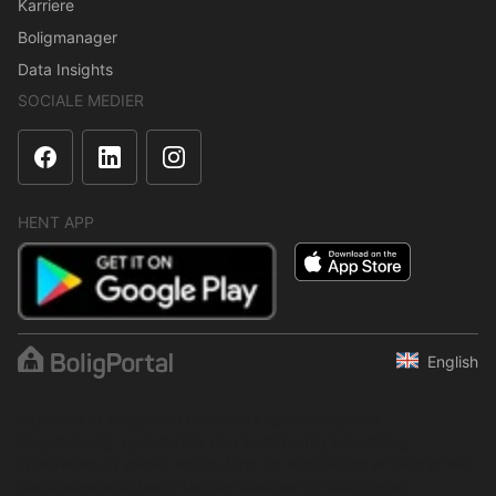
Karriere
Boligmanager
Data Insights
SOCIALE MEDIER
HENT APP
English
Indholdet er beskyttet i henhold til ophavsretsloven.
Regelmæssig, systematisk eller kontinuerlig indsamling,
opbevaring og enhver anden form for kompilering af data er ikke
tilladt uden udtrykkelig skriftlig tilladelse fra BoligPortal.