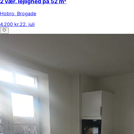
2 vær. lejlighed på 52 m²
Hobro
,
Brogade
4.200 kr.
22. juli