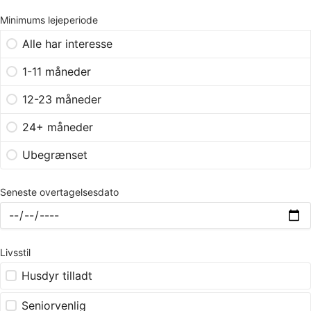
Minimums lejeperiode
Alle har interesse
1-11 måneder
12-23 måneder
24+ måneder
Ubegrænset
Seneste overtagelsesdato
Livsstil
Husdyr tilladt
Seniorvenlig