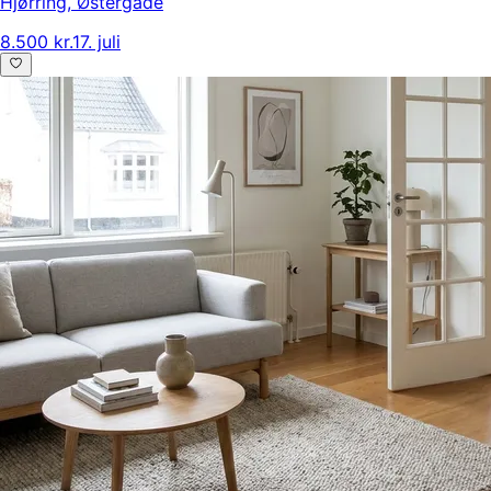
Hjørring
,
Østergade
8.500 kr.
17. juli