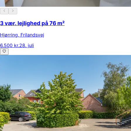
3 vær. lejlighed på 76 m²
Hjørring
,
Frilandsvej
6.500 kr.
28. juli