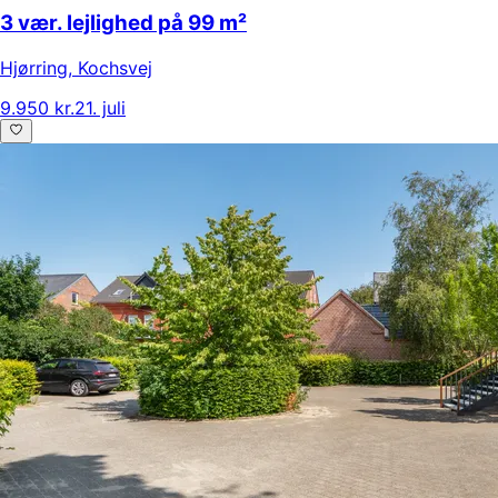
3 vær. lejlighed på 99 m²
Hjørring
,
Kochsvej
9.950 kr.
21. juli