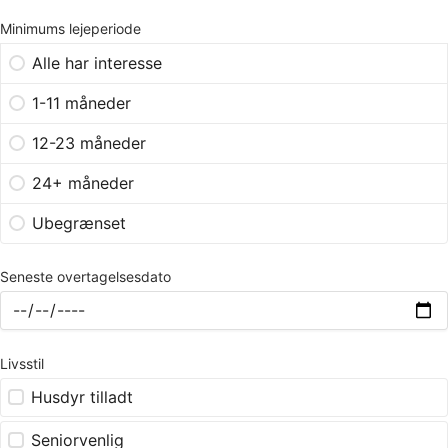
Minimums lejeperiode
Alle har interesse
1-11 måneder
12-23 måneder
24+ måneder
Ubegrænset
Seneste overtagelsesdato
Livsstil
Husdyr tilladt
Seniorvenlig