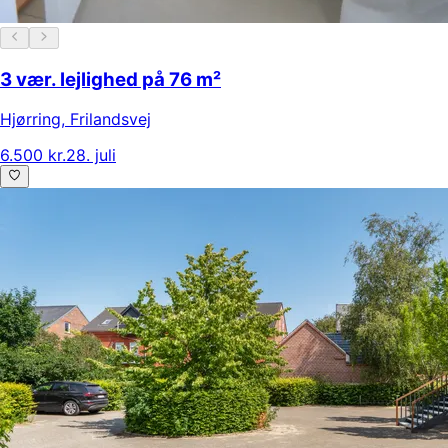
3 vær. lejlighed på 76 m²
Hjørring
,
Frilandsvej
6.500 kr.
28. juli