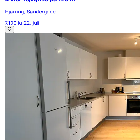
Hjørring
,
Søndergade
7.100 kr.
22. juli