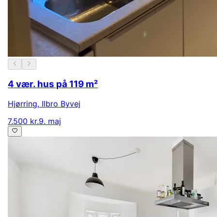
4 vær. hus på 119 m²
Hjørring
,
Ilbro Byvej
7.500 kr.
9. maj