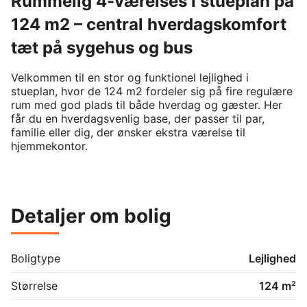
Rummelig 4-værelses i stueplan på
124 m2 – central hverdagskomfort
tæt på sygehus og bus
Velkommen til en stor og funktionel lejlighed i 
stueplan, hvor de 124 m2 fordeler sig på fire regulære 
rum med god plads til både hverdag og gæster. Her 
får du en hverdagsvenlig base, der passer til par, 
familie eller dig, der ønsker ekstra værelse til 
hjemmekontor.

Lejligheden er indrettet med et separat køkken og 
opholdsrum samt flere indretningsvenlige værelser, så 
det er let at skabe tydelige zoner til både ophold, 
Detaljer om bolig
søvn og arbejde. Hverdagen glider nemt med 
opvaskemaskine i køkkenet og egen vaskemaskine, så 
du slipper for ture til vaskeri. At boligen er placeret i 
stueplan gør den nem at komme til i det daglige, også 
Boligtype
Lejlighed
med barnevogn, cykel eller indkøb.

Størrelse
124 m²
Ejendommen fremstår som en hvidpudset bygning ud 