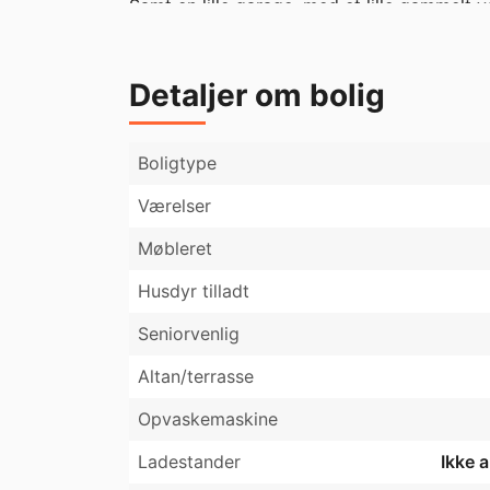
Samt en lille garage, med et lille gammelt v
tilhørende er en lille have på omkring 571 
Huset er dobbelt hulmurisoleret og med nyt g
Detaljer om bolig
Boligtype
Værelser
Møbleret
Husdyr tilladt
Seniorvenlig
Altan/terrasse
Opvaskemaskine
Ladestander
Ikke 