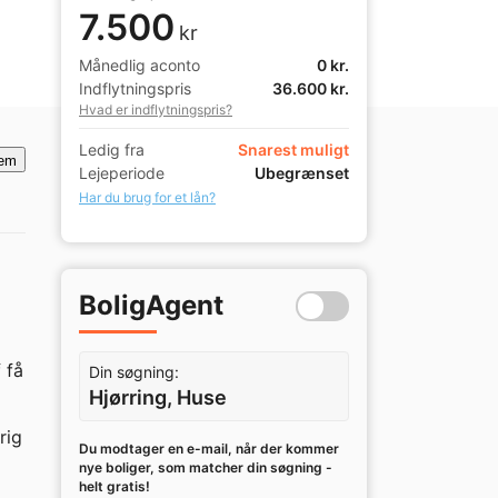
7.500
kr
Månedlig aconto
0 kr.
Indflytningspris
36.600 kr.
Hvad er indflytningspris?
Ledig fra
Snarest muligt
em
Lejeperiode
Ubegrænset
Har du brug for et lån?
BoligAgent
få 
Din søgning:
Hjørring, Huse
ig 
Du modtager en e-mail, når der kommer
nye boliger, som matcher din søgning -
helt gratis!