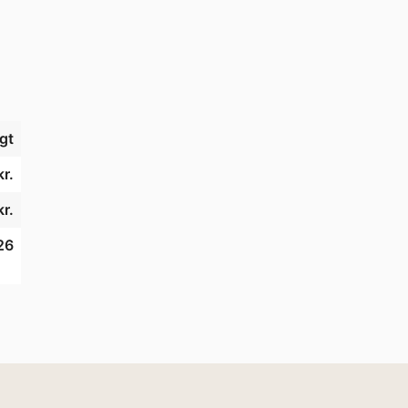
gt
kr.
kr.
26