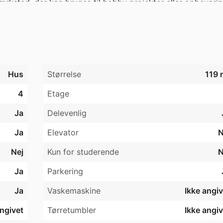
ærksted, der kan bruges til hobby projekter eller opbevaring
kvm, med 3 slags frugttræer

as fyr, så rigtig energivenligt!

Hus
Størrelse
119 
4
Etage
Ja
Delevenlig
Ja
Elevator
N
Nej
Kun for studerende
N
Ja
Parkering
Ja
Vaskemaskine
Ikke angiv
angivet
Tørretumbler
Ikke angiv