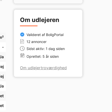
. 
Om udlejeren
Valideret af BoligPortal
m²
12 annoncer
-
Sidst aktiv: 1 dag siden
Ja
Oprettet: 5 år siden
ej
Om udlejertroværdighed
ej
Ja
et
et