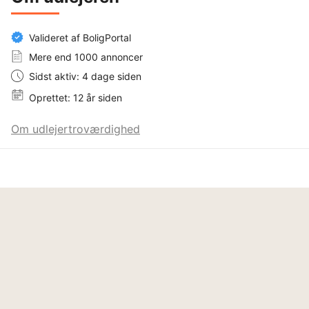
Personer over 50 år med max 1 hjemmeboende barn. 
(erklæring ved tro og

love ved underskrivelse af lejekontrakten).

Valideret af BoligPortal
vær. 3 stk. 4 vær.

Mere end 1000 annoncer
Sidst aktiv: 4 dage siden
__
Oprettet: 12 år siden
Om udlejertroværdighed