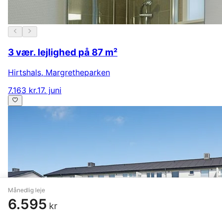
3 vær. lejlighed på 87 m²
Hirtshals
,
Margretheparken
7.163 kr.
17. juni
Månedlig leje
6.595
kr