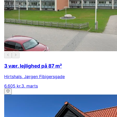
3 vær. lejlighed på 87 m²
Hirtshals
,
Jørgen Fibigersgade
6.605 kr.
3. marts