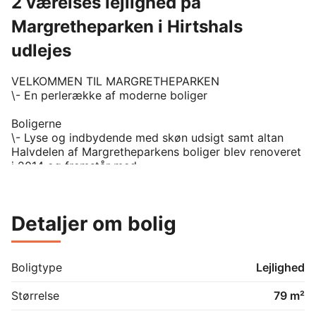
2 værelses lejlighed på
Margretheparken i Hirtshals
udlejes
VELKOMMEN TIL MARGRETHEPARKEN 

\- En perlerække af moderne boliger

Boligerne 

\- Lyse og indbydende med skøn udsigt samt altan 

Halvdelen af Margretheparkens boliger blev renoveret 
i 2014 og fremstår med

lyse, indbydende rum i gedigne materialer. Disse 
boliger har moderne

badeværelser i udsøgt stil og design, med gulvvarme 
Detaljer om bolig
og plads til vaskesøjle

samt åbne køkkener med lækre hvidevarer. De 
renoverede boliger har let

tilgængelighed uden dørtrin og med god plads i 
Boligtype
Lejlighed
døråbningerne. Desuden er der

elevatoradgang, så du nemt kan komme til din bolig. 
Størrelse
79 m²
Samtlige 2. sals boliger
