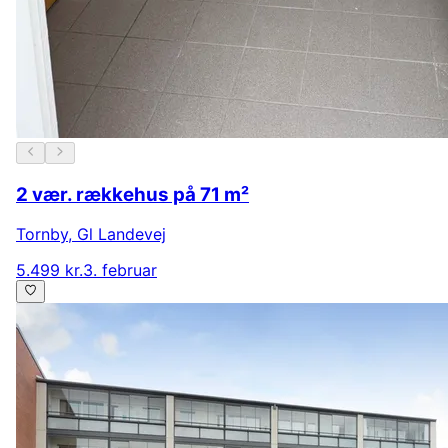
2 vær. rækkehus på 71 m²
Tornby
,
Gl Landevej
5.499 kr.
3. februar