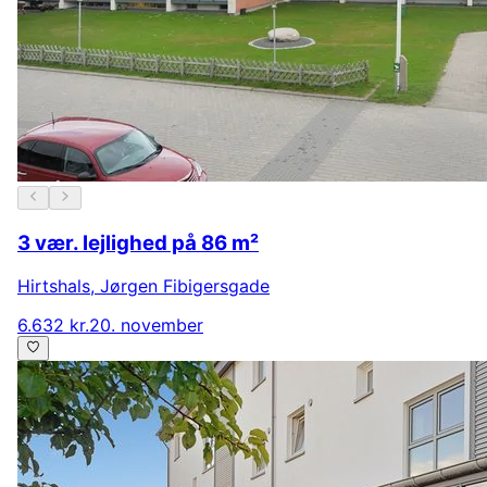
3 vær. lejlighed på 86 m²
Hirtshals
,
Jørgen Fibigersgade
6.632 kr.
20. november