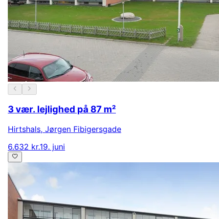
3 vær. lejlighed på 87 m²
Hirtshals
,
Jørgen Fibigersgade
6.632 kr.
19. juni