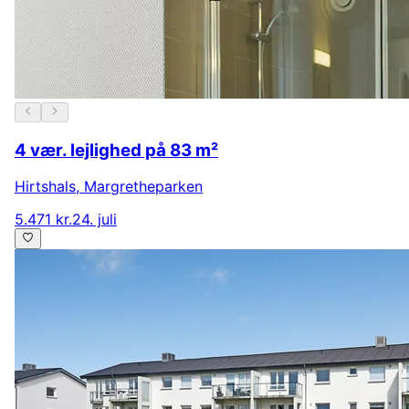
4 vær. lejlighed på 83 m²
Hirtshals
,
Margretheparken
5.471 kr.
24. juli