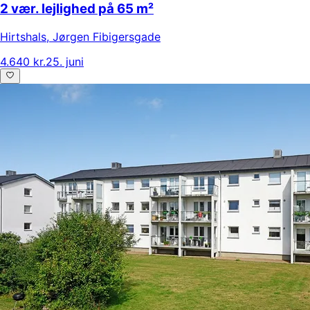
2 vær. lejlighed på 65 m²
Hirtshals
,
Jørgen Fibigersgade
4.640 kr.
25. juni