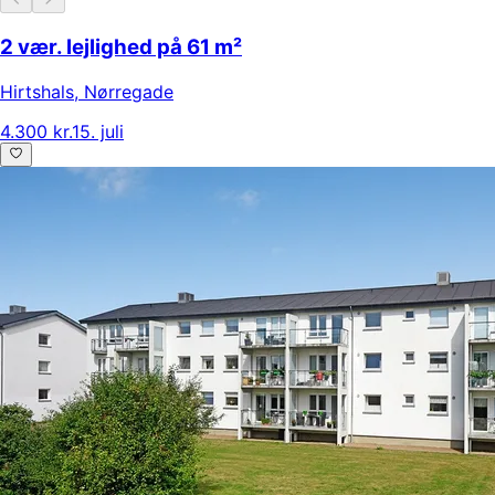
2 vær. lejlighed på 61 m²
Hirtshals
,
Nørregade
4.300 kr.
15. juli