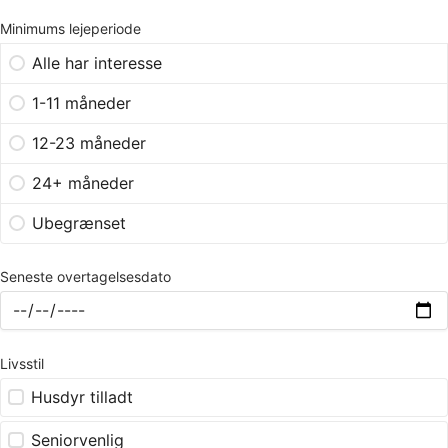
Minimums lejeperiode
Alle har interesse
1-11 måneder
12-23 måneder
24+ måneder
Ubegrænset
Seneste overtagelsesdato
Livsstil
Husdyr tilladt
Seniorvenlig