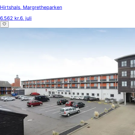
Hirtshals
,
Margretheparken
6.562 kr.
6. juli