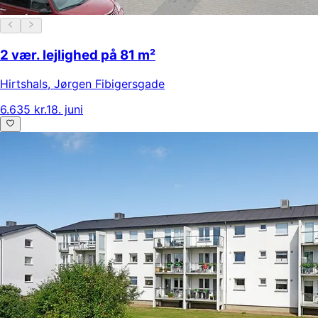
2 vær. lejlighed på 81 m²
Hirtshals
,
Jørgen Fibigersgade
6.635 kr.
18. juni