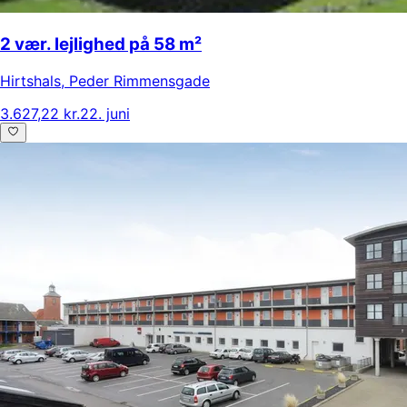
2 vær. lejlighed på 58 m²
Hirtshals
,
Peder Rimmensgade
3.627,22 kr.
22. juni