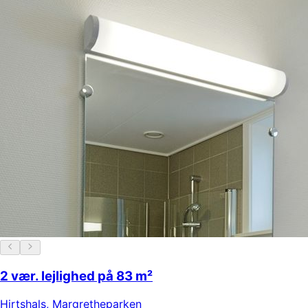
2 vær. lejlighed på 83 m²
Hirtshals
,
Margretheparken