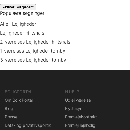
Aktivér BoligAgent
Populære søgninger
Alle i Lejligheder
Lejligheder hirtshals
2-værelses Lejligheder hirtshals
1-værelses Lejligheder tornby
3-værelses Lejligheder tornby
BOLIGPORTAL
HJÆLP
Om BoligPortal
Udlej værelse
Blog
Flyttesyn
Presse
Fremlejekontrakt
Data- og privatlivspolitik
Fremlej lejebolig