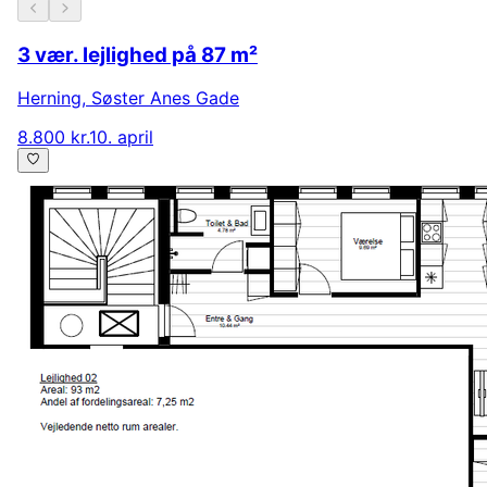
3 vær. lejlighed på 87 m²
Herning
,
Søster Anes Gade
8.800 kr.
10. april