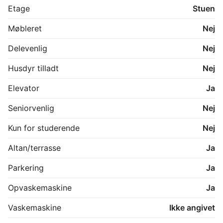
Billederne er af en lignede lejlighed. 
Etage
Stuen
Møbleret
Nej
Delevenlig
Nej
Husdyr tilladt
Nej
Elevator
Ja
Seniorvenlig
Nej
Kun for studerende
Nej
Altan/terrasse
Ja
Parkering
Ja
Opvaskemaskine
Ja
Vaskemaskine
Ikke angivet