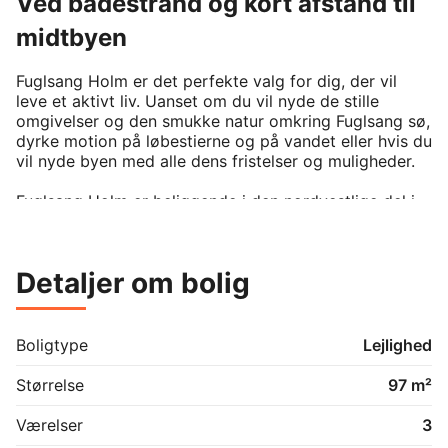
Ved badestrand og kort afstand til
midtbyen
Fuglsang Holm er det perfekte valg for dig, der vil 
leve et aktivt liv. Uanset om du vil nyde de stille 
omgivelser og den smukke natur omkring Fuglsang sø, 
dyrke motion på løbestierne og på vandet eller hvis du 
vil nyde byen med alle dens fristelser og muligheder.

Fuglsang Holm er beliggende i den nordvestlige del i 
cykelafstand til alle Hernings faciliteter og 
arbejdspladser inklusiv Gødstrup sygehus. 
Daginstitution og skole er i umiddelbar tilknytning og 
Detaljer om bolig
dagligvareindkøb ligeledes indenfor kort afstand.

Byggeriet har en moderne og unik arkitektur med et 
maritimt twist og er udført i kvalitetsmaterialer 
Boligtype
Lejlighed
overalt.

Der er fokus på funktionalitet, tilgængelighed og 
Størrelse
97 m²
trivsel.

Værelser
3
Skriv eller ring for at aftale en fremvisning.
