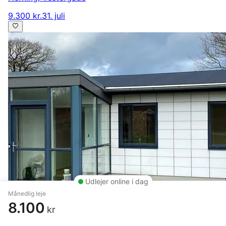
9.300 kr.
31. juli
Udlejer online i dag
Månedlig leje
8.100
kr