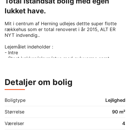
Total istandsat bolig med egen
lukket have.
Mit i centrum af Herning udlejes dettte super flotte 
rækkehus som er total renoveret i år 2015, ALT ER 
NYT indvendig..

Lejemålet indeholder :

- Intre 

- Stort køkken/alrum/stue med gulvvarme samt 
udgang til lukket går have 

- 3 store værelser.

- Stort badeværelse med mulighed for egen vaske 
Detaljer om bolig
søjle.

- Egen parkerings plads.

Der er ikke mulighed for at få boligsikring på dette 
lejemål.

Boligtype
Lejlighed
- Forbrug betales direkte til værkerne.

INGEN HUSDYR
Størrelse
90 m²
Værelser
4