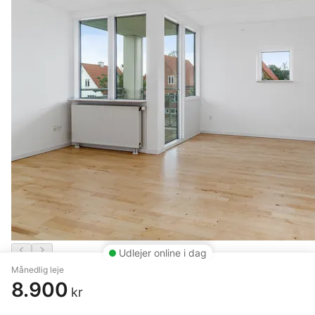
Udlejer online i dag
Månedlig leje
3 vær. lejlighed på 75 m²
8.900
kr
Herning
,
H.C. Ørsteds Vej