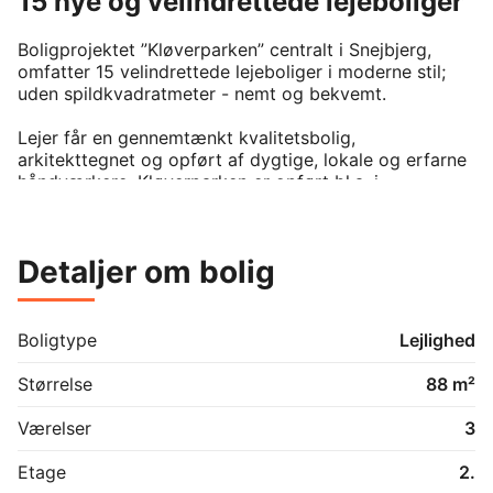
15 nye og velindrettede lejeboliger
Boligprojektet ”Kløverparken” centralt i Snejbjerg, 
omfatter 15 velindrettede lejeboliger i moderne stil; 
uden spildkvadratmeter - nemt og bekvemt.

Lejer får en gennemtænkt kvalitetsbolig, 
arkitekttegnet og opført af dygtige, lokale og erfarne 
håndværkere. Kløverparken er opført bl.a. i 
samarbejde med arkitektfirmaet Arkitec og 
totalentreprenør Bo Godt Midtjylland.

Detaljer om bolig
Boligerne ligger midt i Snejbjerg og som nabo til bl.a. 
REMA1000 – altså tæt på dagligdagens 
nødvendigheder.

Boligtype
Lejlighed
Bybus: 90 meter

Indkøb: 40 meter

Størrelse
88 m²
Plejehjem: 350 meter

Værelser
3
Veldisponerede og lyse lejligheder med gode regulære 
altaner, der er delvis overdækkede.

Etage
2.
 Beliggende på en rigtig fin grund - trygt og roligt med 