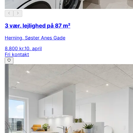
3 vær. lejlighed på 87 m²
Herning
,
Søster Anes Gade
8.800 kr.
10. april
Fri kontakt