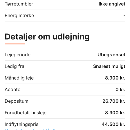
Der kan gives særskilt tilladelse til husdyr. Kontakt 
Tørretumbler
Ikke angivet
udlejer. 
Energimærke
-
Detaljer om udlejning
Lejeperiode
Ubegrænset
Ledig fra
Snarest muligt
Månedlig leje
8.900 kr.
Aconto
0 kr.
Depositum
26.700 kr.
Forudbetalt husleje
8.900 kr.
Indflytningspris
44.500 kr.