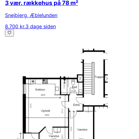
3 vær. rækkehus på 78 m²
Snejbjerg
,
Æblelunden
8.700 kr.
3 dage siden