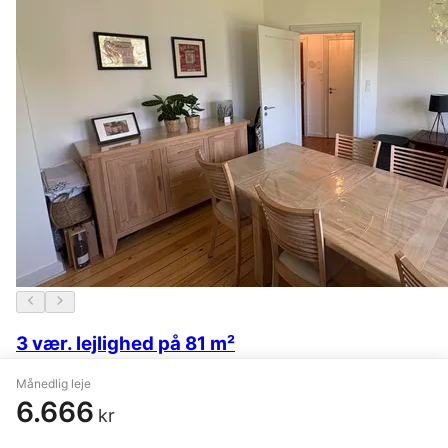
3 vær. lejlighed på 81 m²
Herning
,
Vinkelgade
Månedlig leje
6.666
kr
5.950 kr.
25. maj