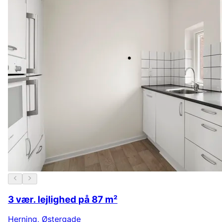
3 vær. lejlighed på 87 m²
Herning
,
Østergade