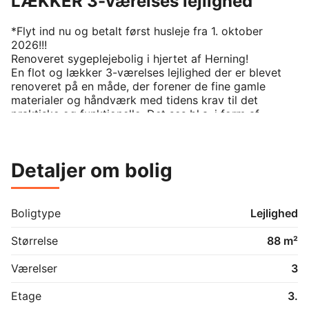
LÆKKER 3-værelses lejlighed
*Flyt ind nu og betalt først husleje fra 1. oktober 
2026!!!

Renoveret sygeplejebolig i hjertet af Herning!

En flot og lækker 3-værelses lejlighed der er blevet 
renoveret på en måde, der forener de fine gamle 
materialer og håndværk med tidens krav til det 
praktiske og funktionelle. Det ses bl.a. i form af 
indbygnings skabe med teaktræslåger i gange og 
værelser. Ligesom de oprindelige gulve bevares i 
badeværelserne, bevares også badekar – hvor de 
Detaljer om bolig
forefindes – således der i disse lejligheder er 
kombineret bad og brus. I køkkenet er der både 
opvaskemaskine, kølefryseskab, indbygningsovn og 
kogeplader.

Boligtype
Lejlighed
Der er mulighed for at medbringe egen 
vaske/tørremaskine.

Størrelse
88 m²
Lejligheden har egen altan, som er vendt mod vest. 

Lejligheden er delevenlig, og der er god mulighed for 
Værelser
3
parkering af bil ved ejendommen. 

I kælderen er der mulighed for cykelparkering, 
Etage
3.
vaskerum og eget depotrum. 
