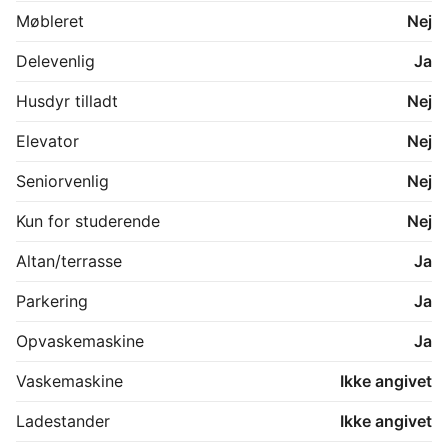
Husdyrhold er ikke tilladt i lejligheden.

Møbleret
Nej
Billederne kan være fra tilsvarende lejlighed. 

*Der betales depositum og forudbetalt leje inden 
Delevenlig
Ja
indflytning kan ske, og der betales for aconto forbrug 
i bo-perioden.
Husdyr tilladt
Nej
Elevator
Nej
Seniorvenlig
Nej
Kun for studerende
Nej
Altan/terrasse
Ja
Parkering
Ja
Opvaskemaskine
Ja
Vaskemaskine
Ikke angivet
Ladestander
Ikke angivet