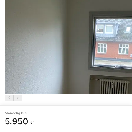
3 vær. lejlighed på 82 m²
Månedlig leje
5.950
Herning
,
Gl. Landevej
kr