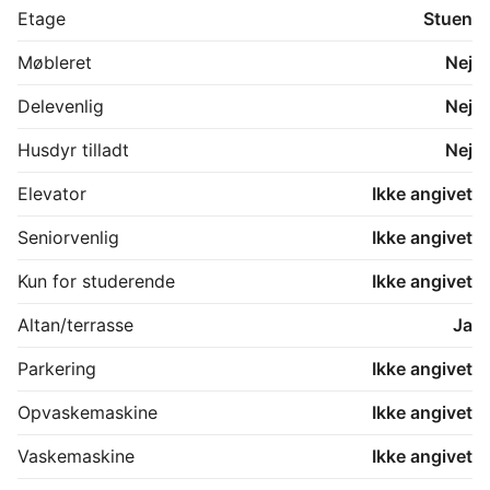
Gulvene er afhøvlede og lakerede, hvilket giver 
Etage
Stuen
boligen et flot og velholdt udtryk.
Møbleret
Nej
Delevenlig
Nej
Husdyr tilladt
Nej
Elevator
Ikke angivet
Seniorvenlig
Ikke angivet
Kun for studerende
Ikke angivet
Altan/terrasse
Ja
Parkering
Ikke angivet
Opvaskemaskine
Ikke angivet
Vaskemaskine
Ikke angivet