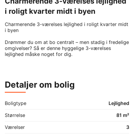
Charmerende 3-værelses lejlighed
i roligt kvarter midt i byen
Charmerende 3-værelses lejlighed i roligt kvarter midt 
i byen

Drømmer du om at bo centralt – men stadig i fredelige 
omgivelser? Så er denne hyggelige 3-værelses 
lejlighed måske noget for dig.

Lejligheden byder på en lys stue, to gode værelser, et 
funktionelt køkken, pulterkammer samt et mindre 
badeværelse. Her får du en bolig med en god og 
Detaljer om bolig
praktisk planløsning, der passer perfekt til både 
singler og par.

Som ekstra bonus har ejendommen gode 
Boligtype
Lejlighed
fællesfaciliteter, herunder eget kælderrum, 
cykelparkering samt vaskefaciliteter i kælderen. 
Størrelse
81 m²
Derudover kan du nyde de grønne omgivelser i den 
fælles have – ideel til afslapning på varme dage.

Værelser
3