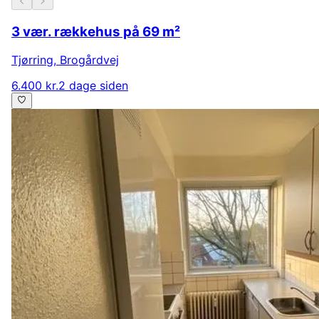
3 vær. rækkehus på 69 m²
Tjørring
,
Brogårdvej
6.400 kr.
2 dage siden