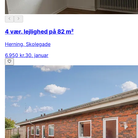
4 vær. lejlighed på 82 m²
Herning
,
Skolegade
6.950 kr.
30. januar