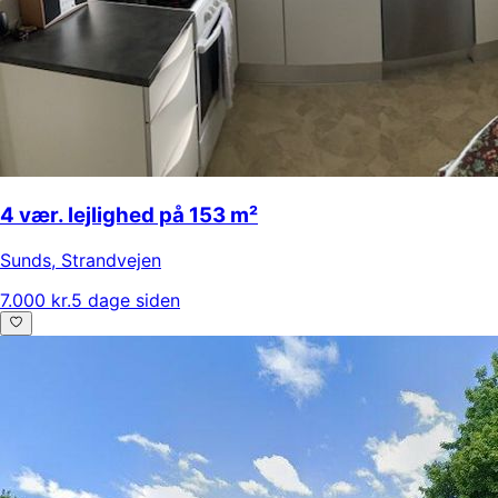
4 vær. lejlighed på 153 m²
Sunds
,
Strandvejen
7.000 kr.
5 dage siden