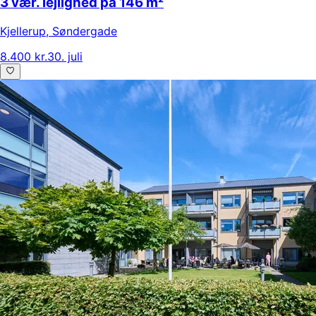
3 vær. lejlighed på 146 m²
Kjellerup
,
Søndergade
8.400 kr.
30. juli