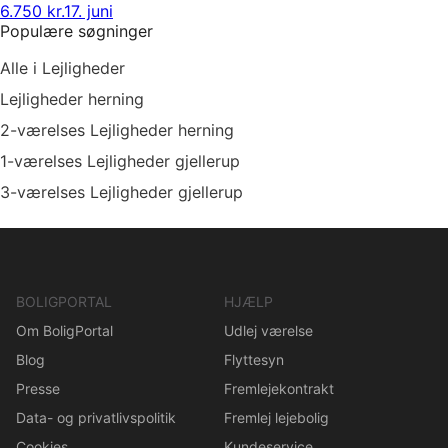
6.750 kr.
17. juni
Populære søgninger
Alle i Lejligheder
Lejligheder herning
2-værelses Lejligheder herning
1-værelses Lejligheder gjellerup
3-værelses Lejligheder gjellerup
BOLIGPORTAL
HJÆLP
Om BoligPortal
Udlej værelse
Blog
Flyttesyn
Presse
Fremlejekontrakt
Data- og privatlivspolitik
Fremlej lejebolig
Cookies
Kundeservice