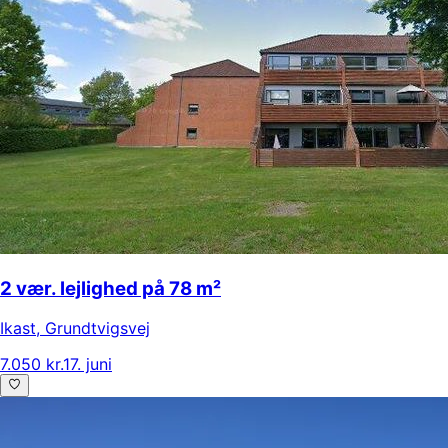
2 vær. lejlighed på 78 m²
Ikast
,
Grundtvigsvej
7.050 kr.
17. juni