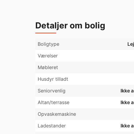
Der er dørtelefon samt elevator i opgangen.
Lejligheden har ikke fast P-plads, men ligge
Detaljer om bolig
Boligtype
Le
Værelser
Møbleret
Husdyr tilladt
Seniorvenlig
Ikke 
Altan/terrasse
Ikke 
Opvaskemaskine
Ladestander
Ikke 