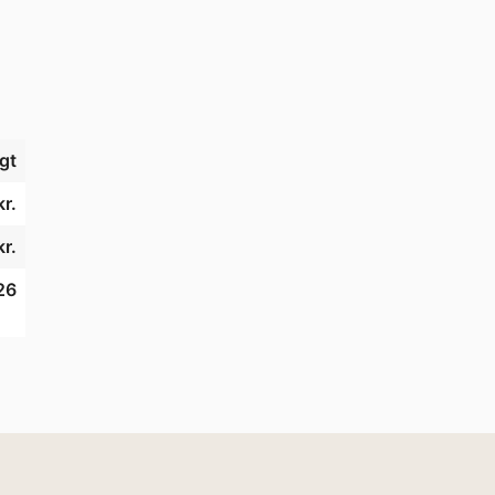
gt
r.
kr.
26