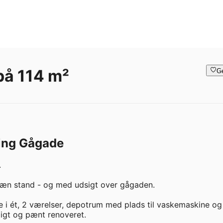
på 114 m²
G
ning Gågade


pæn stand - og med udsigt over gågaden. 

e i ét, 2 værelser, depotrum med plads til vaskemaskine og 
igt og pænt renoveret. 
