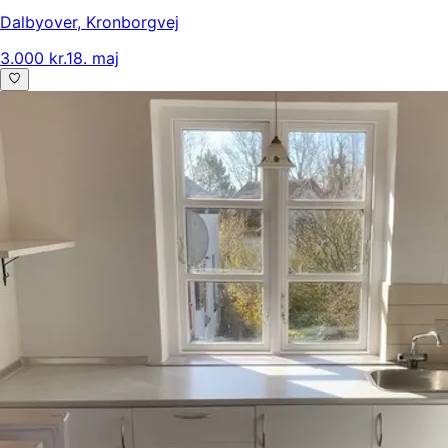
Dalbyover
,
Kronborgvej
3.000 kr.
18. maj