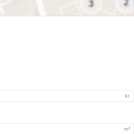
kr.
m²