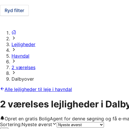
Ryd filter
Lejligheder
Havndal
2 værelses
Dalbyover
Alle lejligheder til leje i havndal
2 værelses lejligheder i Dalb
Opret en gratis BoligAgent for denne søgning og få e-ma
Sortering
:
Nyeste øverst