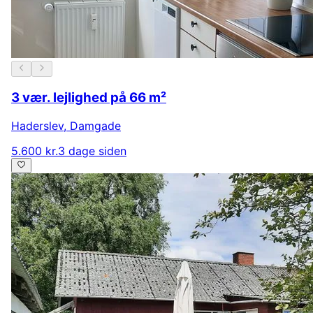
3 vær. lejlighed på 66 m²
Haderslev
,
Damgade
5.600 kr.
3 dage siden