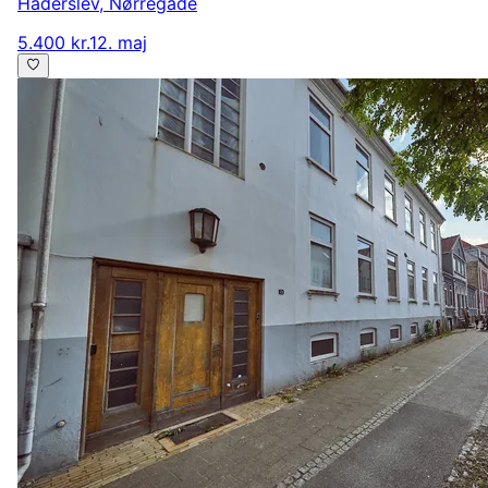
Haderslev
,
Nørregade
5.400 kr.
12. maj