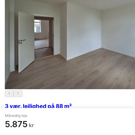
3 vær. lejlighed på 88 m²
Månedlig leje
Haderslev
,
Storegade
5.875
kr
7.000 kr.
19. maj