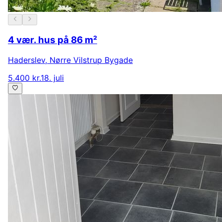
4 vær. hus på 86 m²
Haderslev
,
Nørre Vilstrup Bygade
5.400 kr.
18. juli