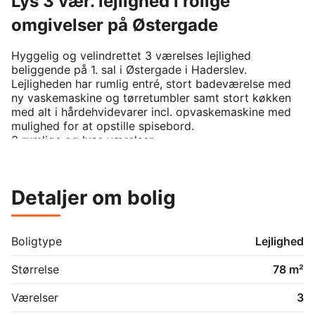
Lys 3 vær. lejlighed i rolige
omgivelser på Østergade
Hyggelig og velindrettet 3 værelses lejlighed 
beliggende på 1. sal i Østergade i Haderslev. 

Lejligheden har rumlig entré, stort badeværelse med 
ny vaskemaskine og tørretumbler samt stort køkken 
med alt i hårdehvidevarer incl. opvaskemaskine med 
mulighed for at opstille spisebord.

3 rumlige og lyse værelser. 

Der er adgang til lukket gårdhave som ligger lige 
bagved lejligheden.

Der er gode parkeringsmuligheder lige foran 
Detaljer om bolig
ejendommen.

Lejlighed har nyere lavenergi vinduer.

Ejendommen har et ordende og roligt lejermiljø.
Boligtype
Lejlighed
Størrelse
78 m²
Værelser
3