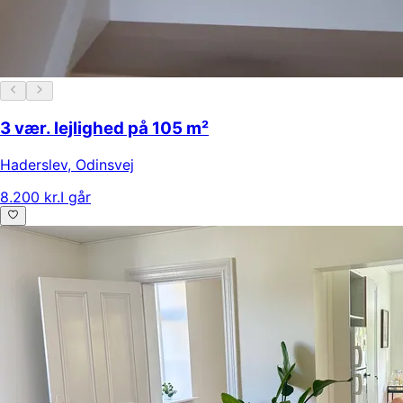
3 vær. lejlighed på 105 m²
Haderslev
,
Odinsvej
8.200 kr.
I går