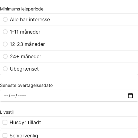
Minimums lejeperiode
Alle har interesse
1-11 måneder
12-23 måneder
24+ måneder
Ubegrænset
Seneste overtagelsesdato
Livsstil
Husdyr tilladt
Seniorvenlig