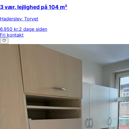
3 vær. lejlighed på 104 m²
Haderslev
,
Torvet
6.950 kr.
2 dage siden
Fri kontakt