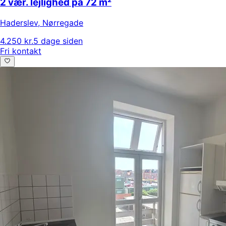
2 vær. lejlighed på 72 m²
Haderslev
,
Nørregade
4.250 kr.
5 dage siden
Fri kontakt