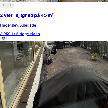
2 vær. lejlighed på 45 m²
Haderslev
,
Allegade
3.950 kr.
5 dage siden