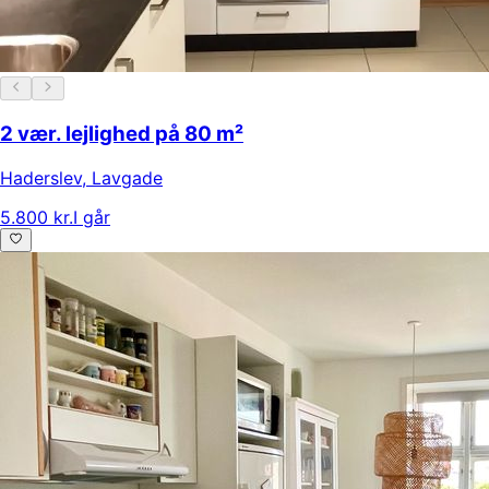
2 vær. lejlighed på 80 m²
Haderslev
,
Lavgade
5.800 kr.
I går