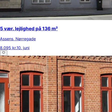
5 vær. lejlighed på 136 m²
Assens
,
Nørregade
8.095 kr.
10. juni