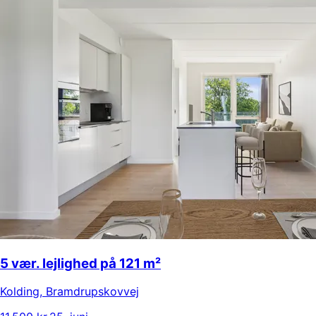
5 vær. lejlighed på 121 m²
Kolding
,
Bramdrupskovvej