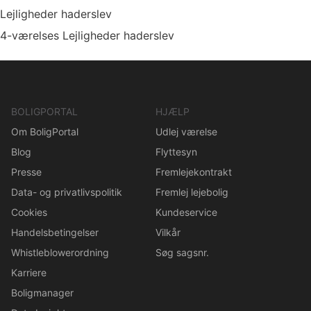
Lejligheder haderslev
4-værelses Lejligheder haderslev
BOLIGPORTAL
HJÆLP
Om BoligPortal
Udlej værelse
Blog
Flyttesyn
Presse
Fremlejekontrakt
Data- og privatlivspolitik
Fremlej lejebolig
Cookies
Kundeservice
Handelsbetingelser
Vilkår
Whistleblowerordning
Søg sagsnr.
Karriere
Boligmanager