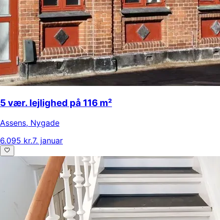
5 vær. lejlighed på 116 m²
Assens
,
Nygade
6.095 kr.
7. januar