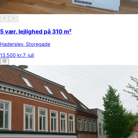
5 vær. lejlighed på 310 m²
Haderslev
,
Storegade
13.500 kr.
7. juli