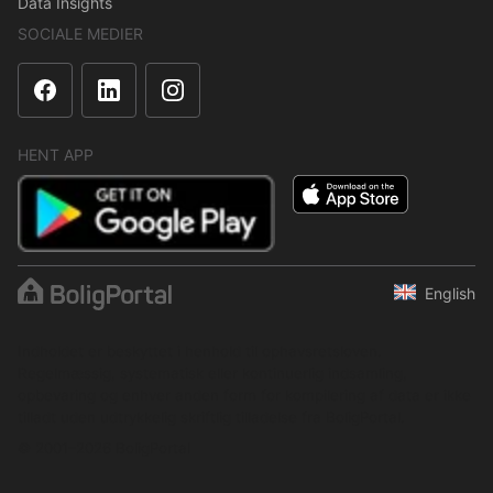
Data Insights
SOCIALE MEDIER
HENT APP
English
Indholdet er beskyttet i henhold til ophavsretsloven.
Regelmæssig, systematisk eller kontinuerlig indsamling,
opbevaring og enhver anden form for kompilering af data er ikke
tilladt uden udtrykkelig skriftlig tilladelse fra BoligPortal.
© 2001–2026 BoligPortal