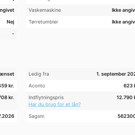
sområder med bordebænkesæt, hvor du

angivet
Vaskemaskine
Ikke angiv
r slappe af med vennerne. Derudover

 og mulighed for at leje et

Nej
Tørretumbler
Ikke angiv
-
 University College Syddanmark,

r, banker, caféer og meget mere.

g du er kun ca. 1 km fra gågaden.

under uddannelse, og man skal være studerende for at 
ænset
Ledig fra
1. september 20
459 kr.
Aconto
623 k
708 kr.
Indflytningspris
12.790 k
Har du brug for et lån?
7.2026
Sagsnr.
56230