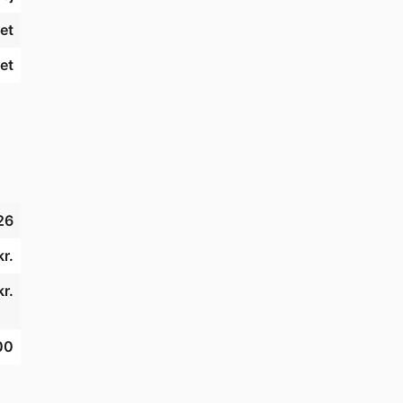
et
et
26
r.
r.
00