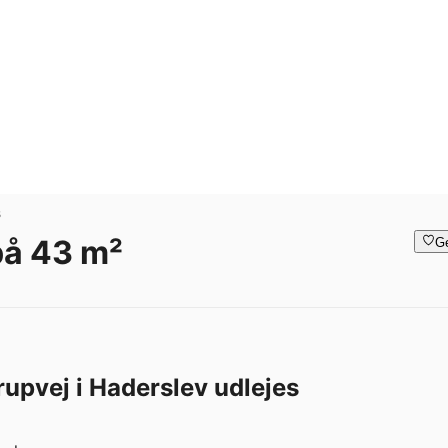
s
på 43 m²
G
rupvej i Haderslev udlejes