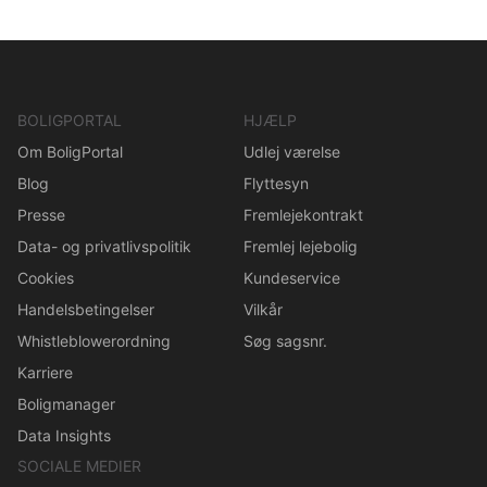
BOLIGPORTAL
HJÆLP
Om BoligPortal
Udlej værelse
Blog
Flyttesyn
Presse
Fremlejekontrakt
Data- og privatlivspolitik
Fremlej lejebolig
Cookies
Kundeservice
Handelsbetingelser
Vilkår
Whistleblowerordning
Søg sagsnr.
Karriere
Boligmanager
Data Insights
SOCIALE MEDIER