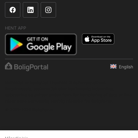
HENT APP
English
Indholdet er beskyttet i henhold til ophavsretsloven.
Regelmæssig, systematisk eller kontinuerlig indsamling,
opbevaring og enhver anden form for kompilering af data er ikke
tilladt uden udtrykkelig skriftlig tilladelse fra BoligPortal.
© 2001–2026 BoligPortal