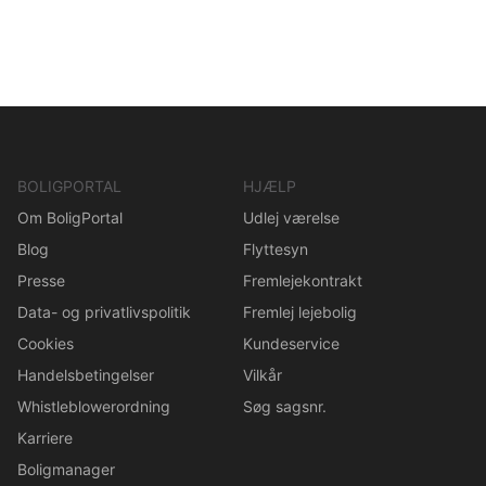
BOLIGPORTAL
HJÆLP
Om BoligPortal
Udlej værelse
Blog
Flyttesyn
Presse
Fremlejekontrakt
Data- og privatlivspolitik
Fremlej lejebolig
Cookies
Kundeservice
Handelsbetingelser
Vilkår
Whistleblowerordning
Søg sagsnr.
Karriere
Boligmanager