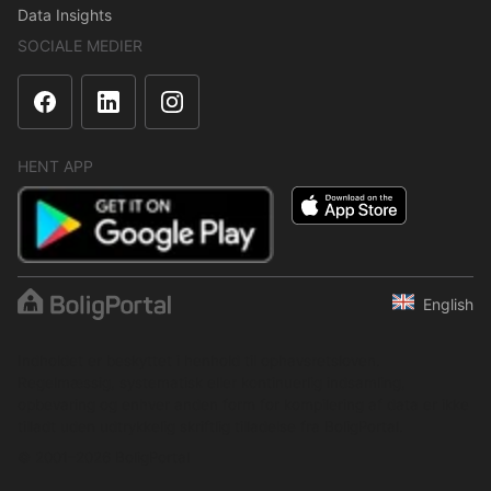
Data Insights
SOCIALE MEDIER
HENT APP
English
Indholdet er beskyttet i henhold til ophavsretsloven.
Regelmæssig, systematisk eller kontinuerlig indsamling,
opbevaring og enhver anden form for kompilering af data er ikke
tilladt uden udtrykkelig skriftlig tilladelse fra BoligPortal.
© 2001–2026 BoligPortal