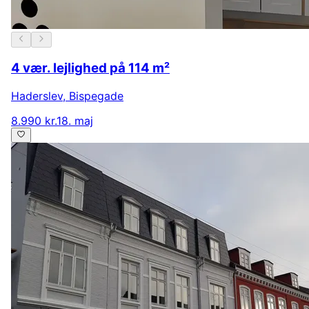
4 vær. lejlighed på 114 m²
Haderslev
,
Bispegade
8.990 kr.
18. maj