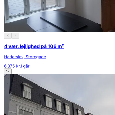
4 vær. lejlighed på 106 m²
Haderslev
,
Storegade
6.375 kr.
I går