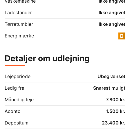
Vaskemaskine
Ikke angivet
Cykelparkering.

Ladestander
Ikke angivet
Pænt fælles gårdanlæg med grønne områder, som 
skaber hyggelige rammer omkring boligen.

Tørretumbler
Ikke angivet
En af Haderslevs gode beliggenheder

Energimærke
Kontakt os for en fremvisning – vi glæder os til at vise 
Detaljer om udlejning
dig dit måske kommende hjem. 🏡

Lejeperiode
Ubegrænset
Ledig fra
Snarest muligt
Månedlig leje
7.800 kr.
Aconto
1.500 kr.
Depositum
23.400 kr.