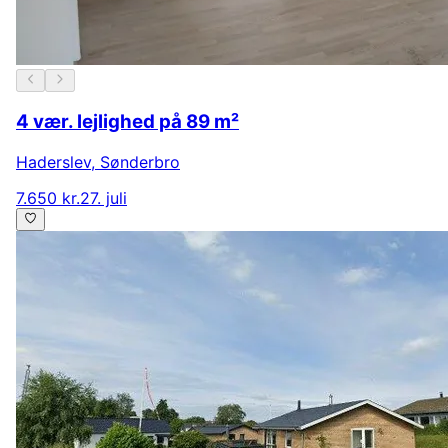
4 vær. lejlighed på 89 m²
Haderslev
,
Sønderbro
7.650 kr.
27. juli