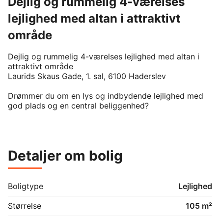
Dejlig og rummelig 4-værelses
lejlighed med altan i attraktivt
område
Dejlig og rummelig 4-værelses lejlighed med altan i 
attraktivt område

Laurids Skaus Gade, 1. sal, 6100 Haderslev

Drømmer du om en lys og indbydende lejlighed med 
god plads og en central beliggenhed?

 Så er denne skønne lejlighed på 104 m² måske dit 
næste hjem.

Detaljer om bolig
Lejligheden ligger i et roligt og hyggeligt kvarter tæt 
på både centrum, indkøb, uddannelsesinstitutioner og 
grønne områder. Her får du det bedste fra begge 
verdener – fredelige omgivelser og samtidig kort 
Boligtype
Lejlighed
afstand til byens mange tilbud.

Størrelse
105 m²
 Lejligheden indeholder:
