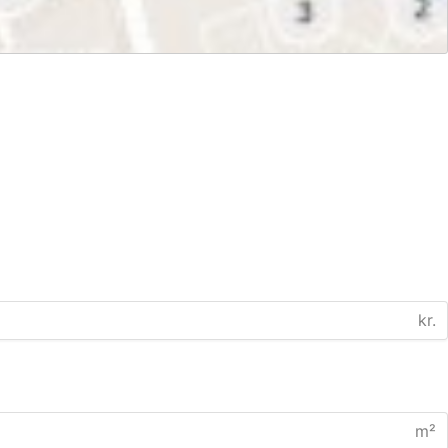
kr.
m²