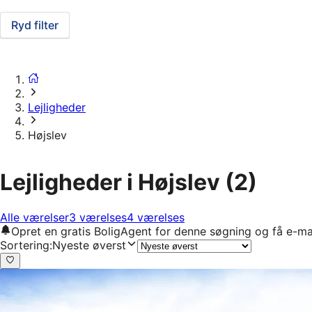
Ryd filter
Lejligheder
Højslev
Lejligheder i Højslev
(2)
Alle værelser
3 værelses
4 værelses
Opret en gratis BoligAgent for denne søgning og få e-ma
Sortering
:
Nyeste øverst