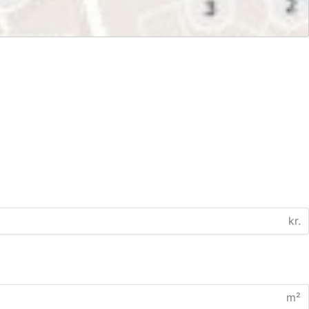
kr.
m²