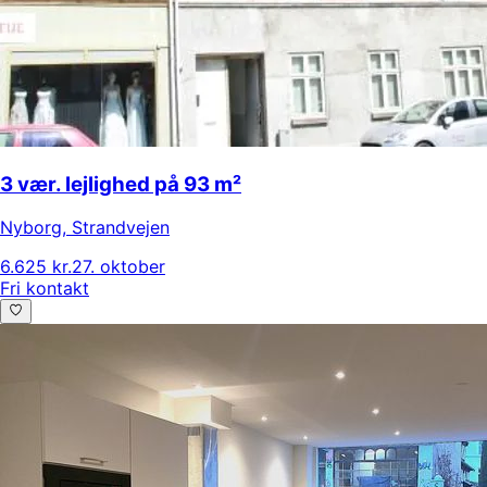
3 vær. lejlighed på 93 m²
Nyborg
,
Strandvejen
6.625 kr.
27. oktober
Fri kontakt