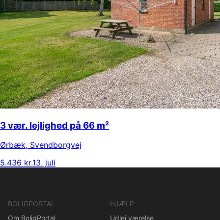
3 vær. lejlighed på 66 m²
Ørbæk
,
Svendborgvej
5.436 kr.
13. juli
BOLIGPORTAL
HJÆLP
Om BoligPortal
Udlej værelse