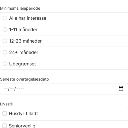
Minimums lejeperiode
Alle har interesse
1-11 måneder
12-23 måneder
24+ måneder
Ubegrænset
Seneste overtagelsesdato
Livsstil
Husdyr tilladt
Seniorvenlig