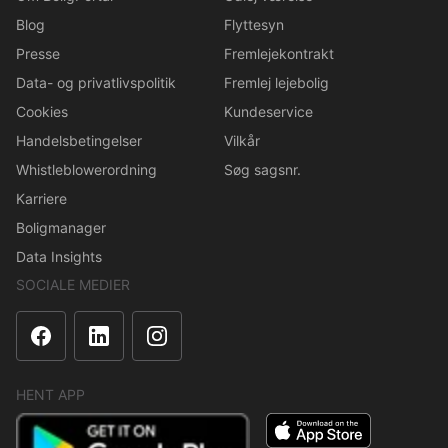
Blog
Flyttesyn
Presse
Fremlejekontrakt
Data- og privatlivspolitik
Fremlej lejebolig
Cookies
Kundeservice
Handelsbetingelser
Vilkår
Whistleblowerordning
Søg sagsnr.
Karriere
Boligmanager
Data Insights
SOCIALE MEDIER
HENT APP