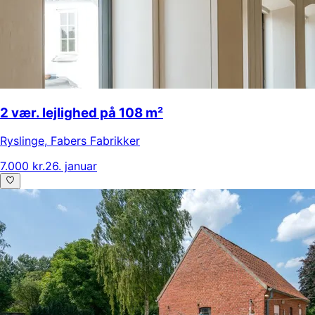
2 vær. lejlighed på 108 m²
Ryslinge
,
Fabers Fabrikker
7.000 kr.
26. januar