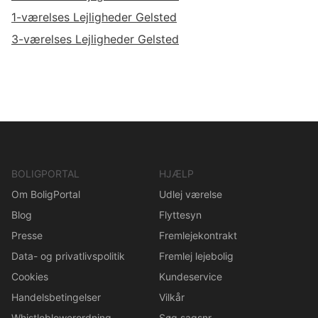
1-værelses Lejligheder Gelsted
3-værelses Lejligheder Gelsted
BOLIGPORTAL
HJÆLP
Om BoligPortal
Udlej værelse
Blog
Flyttesyn
Presse
Fremlejekontrakt
Data- og privatlivspolitik
Fremlej lejebolig
Cookies
Kundeservice
Handelsbetingelser
Vilkår
Whistleblowerordning
Søg sagsnr.