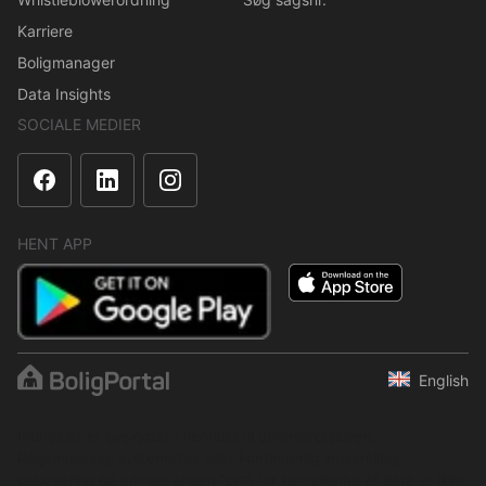
Karriere
Boligmanager
Data Insights
SOCIALE MEDIER
HENT APP
English
Indholdet er beskyttet i henhold til ophavsretsloven.
Regelmæssig, systematisk eller kontinuerlig indsamling,
opbevaring og enhver anden form for kompilering af data er ikke