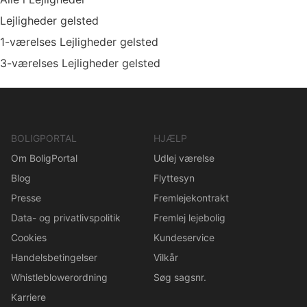
Lejligheder gelsted
1-værelses Lejligheder gelsted
3-værelses Lejligheder gelsted
BOLIGPORTAL
HJÆLP
Om BoligPortal
Udlej værelse
Blog
Flyttesyn
Presse
Fremlejekontrakt
Data- og privatlivspolitik
Fremlej lejebolig
Cookies
Kundeservice
Handelsbetingelser
Vilkår
Whistleblowerordning
Søg sagsnr.
Karriere