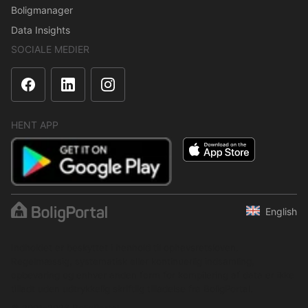
Boligmanager
Data Insights
SOCIALE MEDIER
HENT APP
English
Indholdet er beskyttet i henhold til ophavsretsloven.
Regelmæssig, systematisk eller kontinuerlig indsamling,
opbevaring og enhver anden form for kompilering af data er ikke
tilladt uden udtrykkelig skriftlig tilladelse fra BoligPortal.
© 2001–2026 BoligPortal