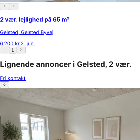
2 vær. lejlighed på 65 m²
Gelsted
,
Gelsted Byvej
6.200 kr.
2. juni
1
Lignende annoncer i Gelsted, 2 vær.
Fri kontakt