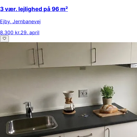
3 vær. lejlighed på 96 m²
Ejby
,
Jernbanevej
8.300 kr.
29. april