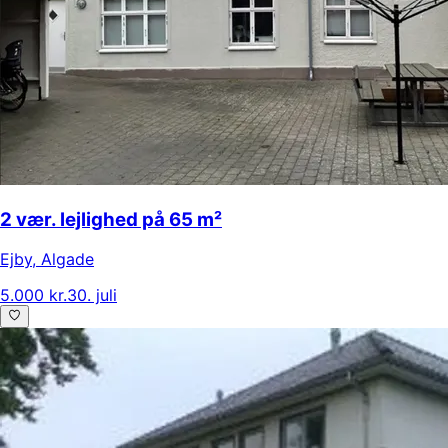
2 vær. lejlighed på 65 m²
Ejby
,
Algade
5.000 kr.
30. juli