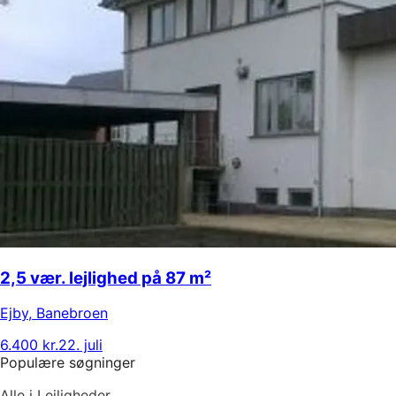
2,5 vær. lejlighed på 87 m²
Ejby
,
Banebroen
6.400 kr.
22. juli
Populære søgninger
Alle i Lejligheder