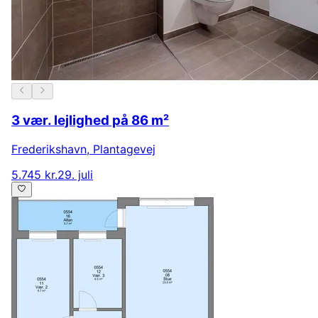
3 vær. lejlighed på 86 m²
Frederikshavn
,
Plantagevej
5.745 kr.
29. juli