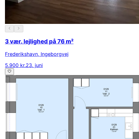
3 vær. lejlighed på 76 m²
Frederikshavn
,
Ingeborgvej
5.900 kr.
23. juni