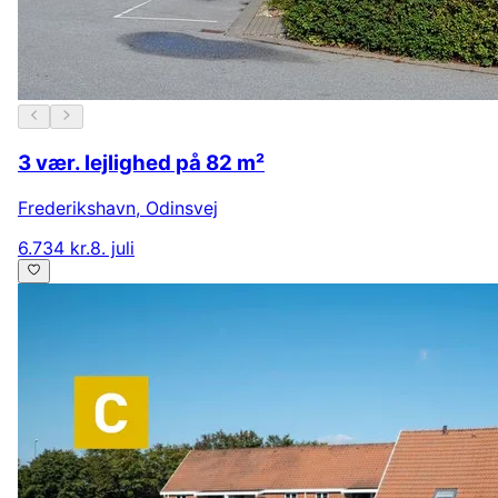
3 vær. lejlighed på 82 m²
Frederikshavn
,
Odinsvej
6.734 kr.
8. juli