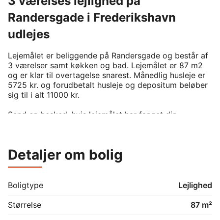
3 værelses lejlighed på
Randersgade i Frederikshavn
udlejes
Lejemålet er beliggende på Randersgade og består af 
3 værelser samt køkken og bad. Lejemålet er 87 m2 
og er klar til overtagelse snarest. Månedlig husleje er 
5725 kr. og forudbetalt husleje og depositum beløber 
sig til i alt 11000 kr. 

Send en besked, hvis lejemålet har fanget din 
interesse.

For at kunne leje denne bolig, kræver det man er 
medlem af boligforeningen. På BoligPortal annonceres 
Detaljer om bolig
kun reelt ledige boliger uden eksisterende venteliste 
på annonceringstidspunktet. Venligst kontakt udlejer 
hvis du er interesseret i lejemålet.
Boligtype
Lejlighed
Størrelse
87 m²