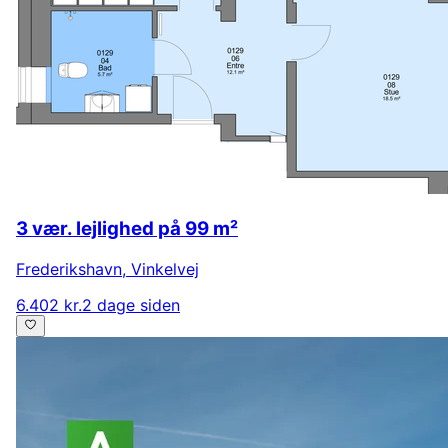
3 vær. lejlighed på 99 m²
Frederikshavn
,
Vinkelvej
6.402 kr.
2 dage siden