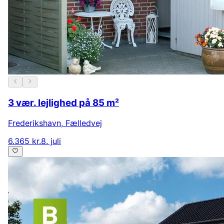
3 vær. lejlighed på 85 m²
Frederikshavn
,
Fælledvej
6.365 kr.
8. juli