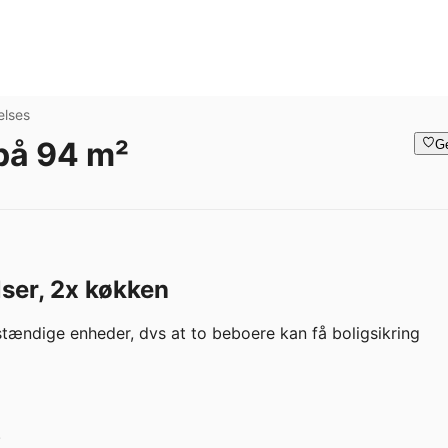
elses
 på 94 m²
G
er, 2x køkken
stændige enheder, dvs at to beboere kan få boligsikring 

