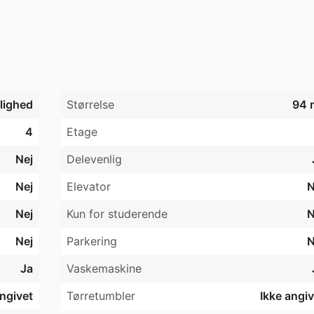
ur til opbevaring
jlighed
Størrelse
94 
4
Etage
Nej
Delevenlig
Nej
Elevator
N
Nej
Kun for studerende
N
Nej
Parkering
N
Ja
Vaskemaskine
angivet
Tørretumbler
Ikke angiv