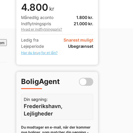
4.800
kr
Månedlig aconto
1.800 kr.
Indflytningspris
21.000 kr.
Hvad er indflytningspris?
Ledig fra
Snarest muligt
em
Lejeperiode
Ubegrænset
Har du brug for et lån?
BoligAgent
Din søgning:
Frederikshavn,
Lejligheder
Du modtager en e-mail, når der kommer
nye boliger, som matcher din søgning -