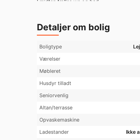
I midten fælles wc og bad.

Bo to sammen centralt til meget få penge.

Udlejes til rolige lejere.

Til lejligheden hører en dejlig have og et sk
Detaljer om bolig
Boligtype
Le
Værelser
Møbleret
Husdyr tilladt
Seniorvenlig
Altan/terrasse
Opvaskemaskine
Ladestander
Ikke 