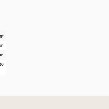
gt
kr.
kr.
26