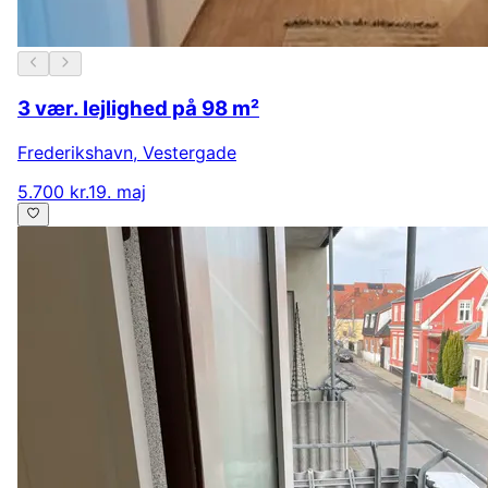
3 vær. lejlighed på 98 m²
Frederikshavn
,
Vestergade
5.700 kr.
19. maj