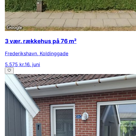
3 vær. rækkehus på 76 m²
Frederikshavn
,
Koldinggade
5.575 kr.
16. juni