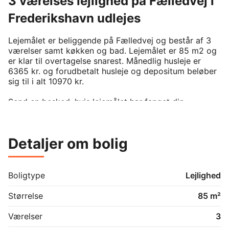
3 værelses lejlighed på Fælledvej i
Frederikshavn udlejes
Lejemålet er beliggende på Fælledvej og består af 3 
værelser samt køkken og bad. Lejemålet er 85 m2 og 
er klar til overtagelse snarest. Månedlig husleje er 
6365 kr. og forudbetalt husleje og depositum beløber 
sig til i alt 10970 kr. 

Send en besked, hvis lejemålet har fanget din 
interesse.

For at kunne leje denne bolig, kræver det man er 
medlem af boligforeningen. På BoligPortal annonceres 
Detaljer om bolig
kun reelt ledige boliger uden eksisterende venteliste 
på annonceringstidspunktet. Venligst kontakt udlejer 
hvis du er interesseret i lejemålet.
Boligtype
Lejlighed
Størrelse
85 m²
Værelser
3