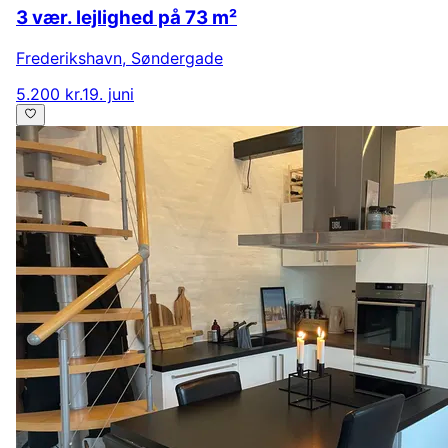
3 vær. lejlighed på 73 m²
Frederikshavn
,
Søndergade
5.200 kr.
19. juni