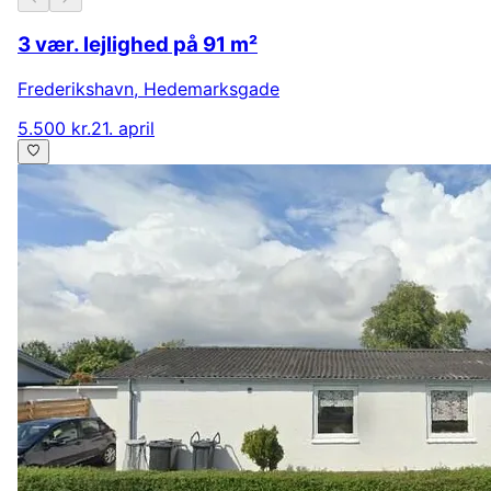
3 vær. lejlighed på 91 m²
Frederikshavn
,
Hedemarksgade
5.500 kr.
21. april