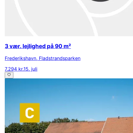
3 vær. lejlighed på 90 m²
Frederikshavn
,
Fladstrandsparken
7.294 kr.
15. juli