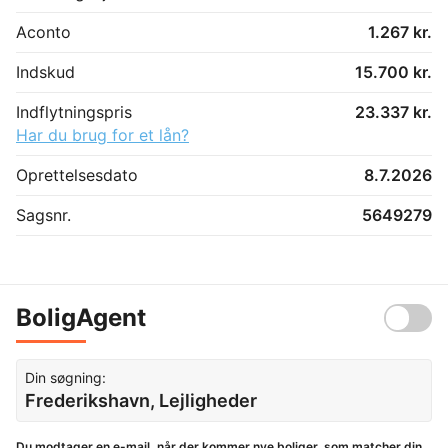
Aconto
1.267 kr.
Indskud
15.700 kr.
Indflytningspris
23.337 kr.
Har du brug for et lån?
Oprettelsesdato
8.7.2026
Sagsnr.
5649279
BoligAgent
Din søgning:
Frederikshavn, Lejligheder
Du modtager en e-mail, når der kommer nye boliger, som matcher din