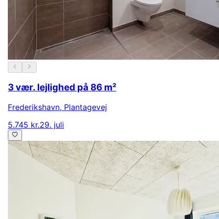
3 vær. lejlighed på 86 m²
Frederikshavn
,
Plantagevej
5.745 kr.
29. juli