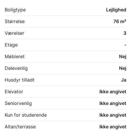
hvis du er interesseret i lejemålet.
Boligtype
Lejlighed
Størrelse
76 m²
Værelser
3
Etage
-
Møbleret
Nej
Delevenlig
Nej
Husdyr tilladt
Ja
Elevator
Ikke angivet
Seniorvenlig
Ikke angivet
Kun for studerende
Ikke angivet
Altan/terrasse
Ikke angivet