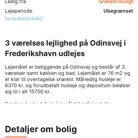
Ledig fra
Snarest muligt
Lejeperiode
Ubegrænset
Har du brug for et lån?
3 værelses lejlighed på Odinsvej i
Frederikshavn udlejes
Lejemålet er beliggende på Odinsvej og består af 3 
værelser samt køkken og bad. Lejemålet er 76 m2 og 
er klar til overtagelse snarest. Månedlig husleje er 
6370 kr. og forudbetalt husleje og depositum beløber 
sig til i alt 15700 kr. 

Send en besked, hvis lejemålet har fanget din 
interesse.

For at kunne leje denne bolig, kræver det man er 
medlem af boligforeningen. På BoligPortal annonceres 
Detaljer om bolig
kun reelt ledige boliger uden eksisterende venteliste 
på annonceringstidspunktet. Venligst kontakt udlejer 