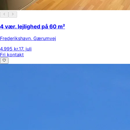
4 vær. lejlighed på 60 m²
Frederikshavn
,
Gærumvej
4.995 kr.
17. juli
Fri kontakt