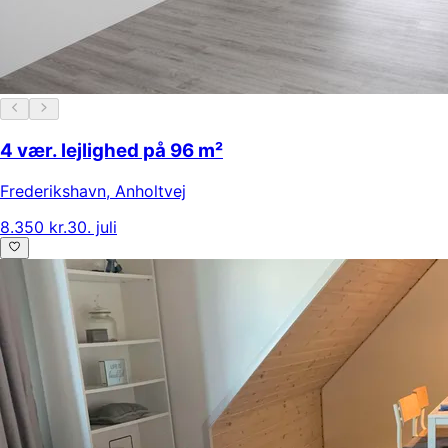
4 vær. lejlighed på 96 m²
Frederikshavn
,
Anholtvej
8.350 kr.
30. juli