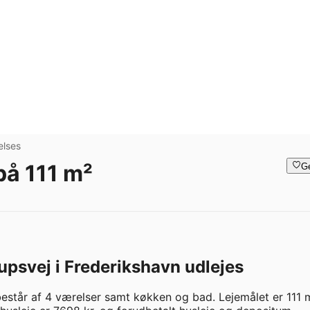
elses
på 111 m²
G
upsvej i Frederikshavn udlejes
estår af 4 værelser samt køkken og bad. Lejemålet er 111 