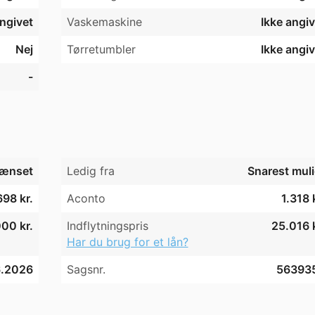
angivet
Vaskemaskine
Ikke angiv
Nej
Tørretumbler
Ikke angiv
-
ænset
Ledig fra
Snarest muli
698 kr.
Aconto
1.318 
00 kr.
Indflytningspris
25.016 k
Har du brug for et lån?
6.2026
Sagsnr.
56393