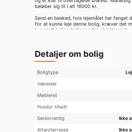
og er klar til overtagelse snarest. Månedlig
beløber sig til i alt 16000 kr. 

Send en besked, hvis lejemålet har fanget di
For at kunne leje denne bolig, kræver det 
kun reelt ledige boliger uden eksisterende v
hvis du er interesseret i lejemålet.
Detaljer om bolig
Boligtype
Le
Værelser
Møbleret
Husdyr tilladt
Seniorvenlig
Ikke 
Altan/terrasse
Ikke 