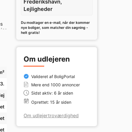
Frederikshavn,
Lejligheder
Du modtager en e-mail, når der kommer
s 
nye boliger, som matcher din søgning -
er 
helt gratis!
Om udlejeren
m²
Valideret af BoligPortal
3.
Mere end 1000 annoncer
Sidst aktiv: 6 år siden
ej
Oprettet: 15 år siden
et
Om udlejertroværdighed
et
et