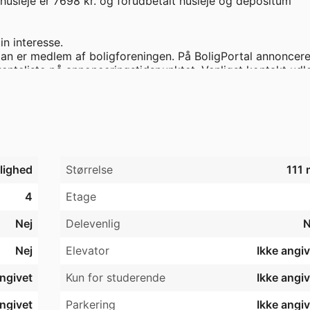
 husleje er 7698 kr. og forudbetalt husleje og depositum 
n interesse.

man er medlem af boligforeningen. På BoligPortal annoncere
enteliste på annonceringstidspunktet. Venligst kontakt udlej
jlighed
Størrelse
111 
4
Etage
Nej
Delevenlig
N
Nej
Elevator
Ikke angiv
angivet
Kun for studerende
Ikke angiv
angivet
Parkering
Ikke angiv