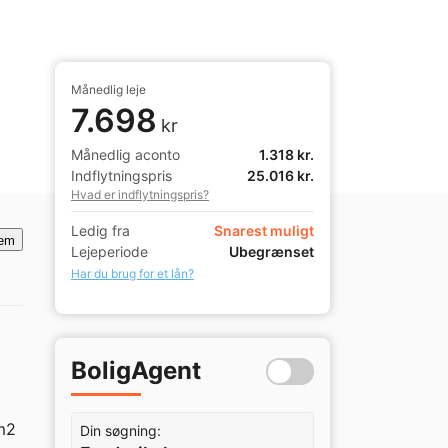
Månedlig leje
7.698
kr
Månedlig aconto
1.318 kr.
Indflytningspris
25.016 kr.
Hvad er indflytningspris?
Ledig fra
Snarest muligt
em
Lejeperiode
Ubegrænset
Har du brug for et lån?
BoligAgent
m2 
Din søgning: