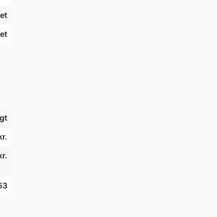
et
et
gt
kr.
r.
53