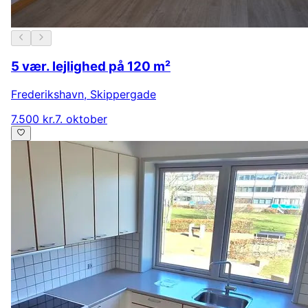
5 vær. lejlighed på 120 m²
Frederikshavn
,
Skippergade
7.500 kr.
7. oktober