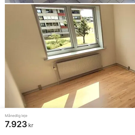
Månedlig leje
7.923
kr