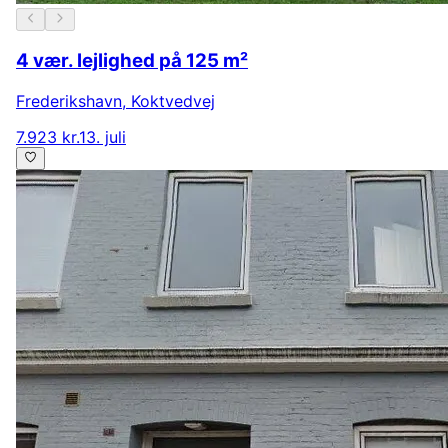
4 vær. lejlighed på 125 m²
Frederikshavn
,
Koktvedvej
7.923 kr.
13. juli