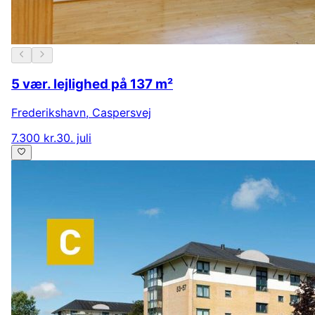
5 vær. lejlighed på 137 m²
Frederikshavn
,
Caspersvej
7.300 kr.
30. juli