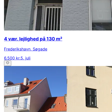
4 vær. lejlighed på 130 m²
Frederikshavn
,
Søgade
6.500 kr.
5. juli