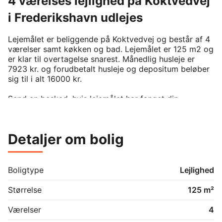
4 værelses lejlighed på Koktvedvej
i Frederikshavn udlejes
Lejemålet er beliggende på Koktvedvej og består af 4 
værelser samt køkken og bad. Lejemålet er 125 m2 og 
er klar til overtagelse snarest. Månedlig husleje er 
7923 kr. og forudbetalt husleje og depositum beløber 
sig til i alt 16000 kr. 

Send en besked, hvis lejemålet har fanget din 
interesse.

For at kunne leje denne bolig, kræver det man er 
medlem af boligforeningen. På BoligPortal annonceres 
Detaljer om bolig
kun reelt ledige boliger uden eksisterende venteliste 
på annonceringstidspunktet. Venligst kontakt udlejer 
hvis du er interesseret i lejemålet.
Boligtype
Lejlighed
Størrelse
125 m²
Værelser
4