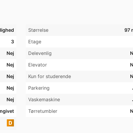
jlighed
Størrelse
97 
3
Etage
Nej
Delevenlig
N
Nej
Elevator
N
Nej
Kun for studerende
N
Nej
Parkering
Nej
Vaskemaskine
angivet
Tørretumbler
N