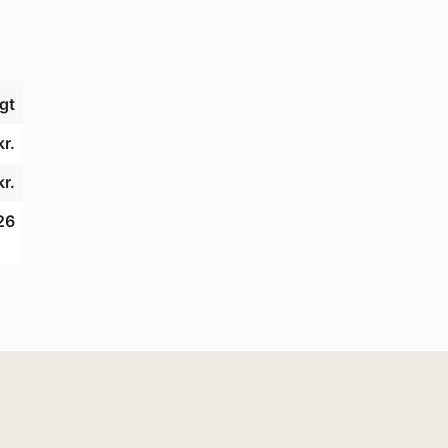
gt
r.
r.
26