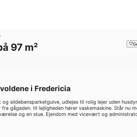
s
på 97 m²
G
voldene i Fredericia
t og sildebensparketgulve, udlejes til rolig lejer uden husdyr.
 fra gågaden. til lejligheden hører vaskemaskine. Står nu m
 værelse og en stue. Ejendom med vicevært og administrator