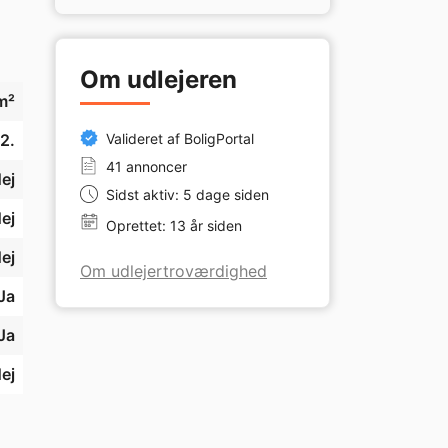
Om udlejeren
m²
2.
Valideret af BoligPortal
41 annoncer
ej
Sidst aktiv: 5 dage siden
ej
Oprettet: 13 år siden
ej
Om udlejertroværdighed
Ja
Ja
ej