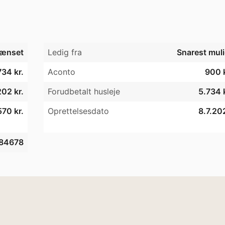
ænset
Ledig fra
Snarest muli
734 kr.
Aconto
900 k
202 kr.
Forudbetalt husleje
5.734 k
70 kr.
Oprettelsesdato
8.7.20
84678