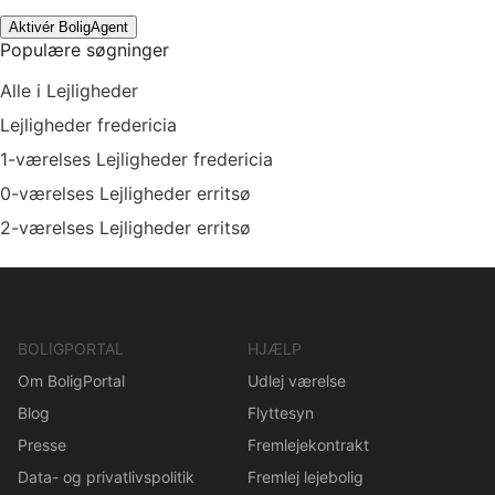
Aktivér BoligAgent
Populære søgninger
Alle i Lejligheder
Lejligheder fredericia
1-værelses Lejligheder fredericia
0-værelses Lejligheder erritsø
2-værelses Lejligheder erritsø
BOLIGPORTAL
HJÆLP
Om BoligPortal
Udlej værelse
Blog
Flyttesyn
Presse
Fremlejekontrakt
Data- og privatlivspolitik
Fremlej lejebolig