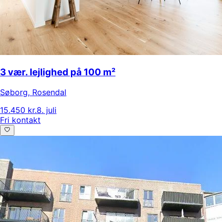
3 vær. lejlighed på 100 m²
Søborg
,
Rosendal
15.450 kr.
8. juli
Fri kontakt