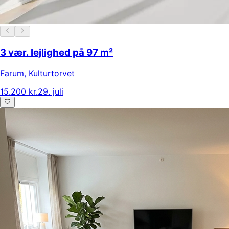
3 vær. lejlighed på 97 m²
Farum
,
Kulturtorvet
15.200 kr.
29. juli