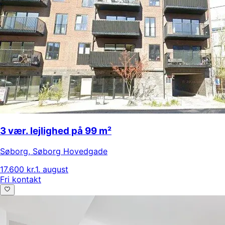
3 vær. lejlighed på 99 m²
Søborg
,
Søborg Hovedgade
17.600 kr.
1. august
Fri kontakt