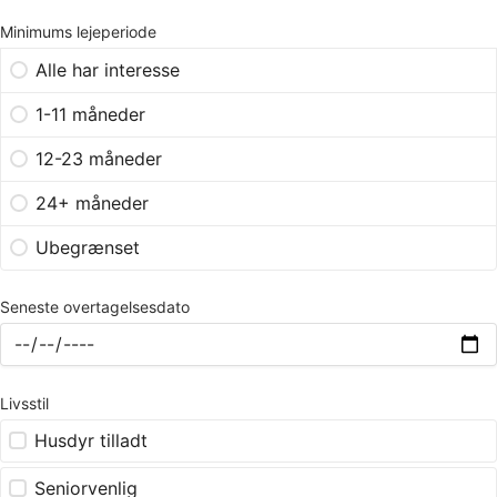
Minimums lejeperiode
Alle har interesse
1-11 måneder
12-23 måneder
24+ måneder
Ubegrænset
Seneste overtagelsesdato
Livsstil
Husdyr tilladt
Seniorvenlig