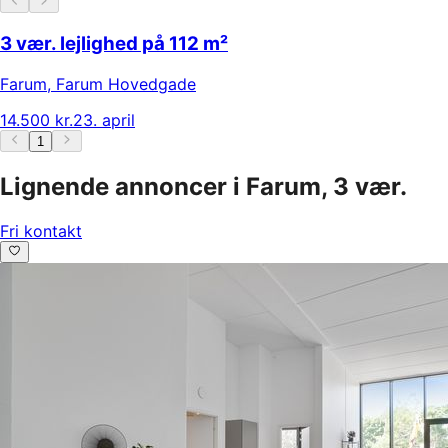
3 vær. lejlighed på 112 m²
Farum
,
Farum Hovedgade
14.500 kr.
23. april
1
Lignende annoncer i Farum, 3 vær.
Fri kontakt