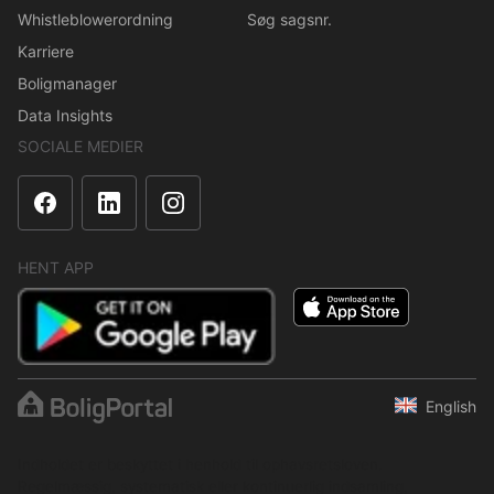
Whistleblowerordning
Søg sagsnr.
Karriere
Boligmanager
Data Insights
SOCIALE MEDIER
HENT APP
English
Indholdet er beskyttet i henhold til ophavsretsloven.
Regelmæssig, systematisk eller kontinuerlig indsamling,