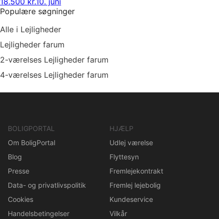
18.500 kr.
10. juni
Populære søgninger
Alle i Lejligheder
Lejligheder farum
2-værelses Lejligheder farum
4-værelses Lejligheder farum
BOLIGPORTAL
HJÆLP
Om BoligPortal
Udlej værelse
Blog
Flyttesyn
Presse
Fremlejekontrakt
Data- og privatlivspolitik
Fremlej lejebolig
Cookies
Kundeservice
Handelsbetingelser
Vilkår