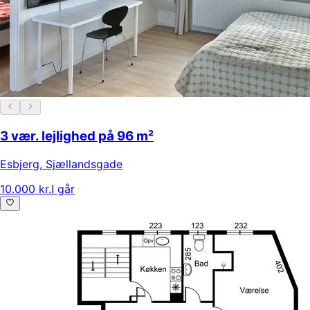
3 vær. lejlighed på 96 m²
Esbjerg
,
Sjællandsgade
10.000 kr.
I går