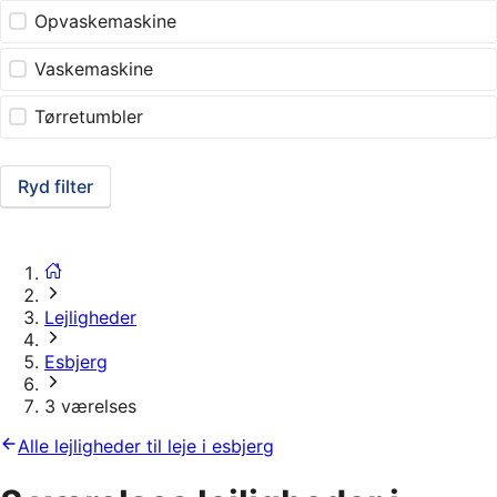
Opvaskemaskine
Vaskemaskine
Tørretumbler
Ryd filter
Lejligheder
Esbjerg
3 værelses
Alle lejligheder til leje i esbjerg