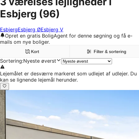
3 værelses lejligheder i
Esbjerg
(96)
Esbjerg
Esbjerg Ø
Esbjerg V
Opret en gratis BoligAgent for denne søgning og få e-
mails om nye boliger.
Kort
Filter & sortering
Sortering
:
Nyeste øverst
Lejemålet er desværre markeret som udlejet af udlejer. Du
kan se lignende lejemål herunder.