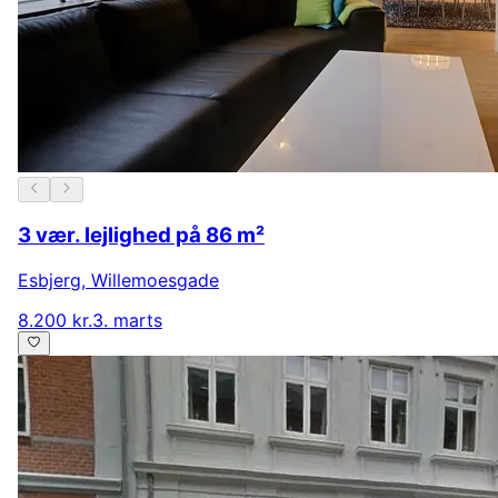
3 vær. lejlighed på 86 m²
Esbjerg
,
Willemoesgade
8.200 kr.
3. marts