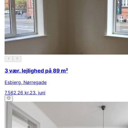
3 vær. lejlighed på 89 m²
Esbjerg
,
Nørregade
7.562,26 kr.
23. juni