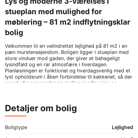
Lys og moderne 3-værelses i
stueplan med mulighed for
møblering – 81 m2 indflytningsklar
bolig
Velkommen til en velindrettet lejlighed på 81 m2 i en 
pæn murstensejendom. Boligen ligger i stueplan med 
store vinduer mod gaden, der giver et behageligt 
lysindfald og en rar atmosfære i hverdagen. 
Planløsningen er funktionel og hverdagsvenlig med et 
lyst opholdsrum i åben forbindelse til køkkenet, så der 
er naturlig sammenhæng mellem madlavning og 
samvær. Det stilrene, hvide køkken har god skabs- og 
bordplads, sort bordplade, indbygningsovn og 
kogeplade – lige til at gå til, uanset om 
Detaljer om bolig
hverdagsmenuen eller gæstemiddagen er på 
programmet. Stuen rummer fint både spisebord og 
sofaarrangement, og de lyse gulve samt de enkle 
loftsplader giver rummet et roligt udtryk.

Boligtype
Lejlighed