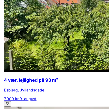
4 vær. lejlighed på 93 m²
Esbjerg
,
Jyllandsgade
7.900 kr.
9. august