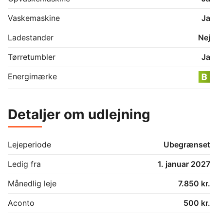
komme til og fra adressen.

Vaskemaskine
Ja
Lyder det som noget for dig? Kontakt os for en 
fremvisning.
Ladestander
Nej
Tørretumbler
Ja
Energimærke
Detaljer om udlejning
Lejeperiode
Ubegrænset
Ledig fra
1. januar 2027
Månedlig leje
7.850 kr.
Aconto
500 kr.